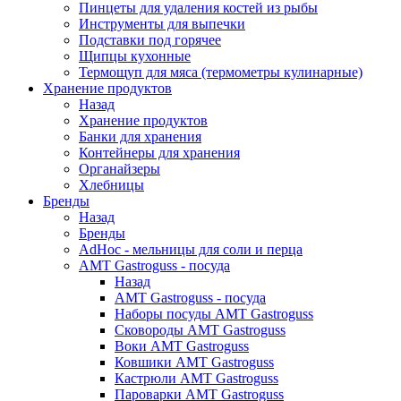
Пинцеты для удаления костей из рыбы
Инструменты для выпечки
Подставки под горячее
Щипцы кухонные
Термощуп для мяса (термометры кулинарные)
Хранение продуктов
Назад
Хранение продуктов
Банки для хранения
Контейнеры для хранения
Органайзеры
Хлебницы
Бренды
Назад
Бренды
AdHoc - мельницы для соли и перца
AMT Gastroguss - посуда
Назад
AMT Gastroguss - посуда
Наборы посуды AMT Gastroguss
Сковороды AMT Gastroguss
Воки AMT Gastroguss
Ковшики AMT Gastroguss
Кастрюли AMT Gastroguss
Пароварки AMT Gastroguss