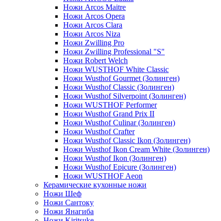
Ножи Arcos Maitre
Ножи Arcos Opera
Ножи Arcos Clara
Ножи Arcos Niza
Ножи Zwilling Pro
Ножи Zwilling Professional "S"
Ножи Robert Welch
Ножи WUSTHOF White Classic
Ножи Wusthof Gourmet (Золинген)
Ножи Wusthof Classic (Золинген)
Ножи Wusthof Silverpoint (Золинген)
Ножи WUSTHOF Performer
Ножи Wusthof Grand Prix II
Ножи Wusthof Culinar (Золинген)
Ножи Wusthof Crafter
Ножи Wusthof Classic Ikon (Золинген)
Ножи Wusthof Ikon Cream White (Золинген)
Ножи Wusthof Ikon (Золинген)
Ножи Wusthof Epicure (Золинген)
Ножи WUSTHOF Aeon
Керамические кухонные ножи
Ножи Шеф
Ножи Сантоку
Ножи Янагиба
Ножи Kiritsuke