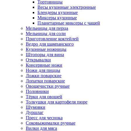
Тортовницы
Весы кухонные электронные
Блендеры кухонные
Миксеры кухонные
Планетарные миксеры с чашей
Мельницы для перца
Мельницы для соли
Приготовление коктейлей
Ведро для шампанского
Кухонные ножницы
Штопоры для вина
Открывалки
Консервные ножи
Ножи для пиццы
Ложки поварские
Лопатки поварские
Овощечистки ручные
Половники
Тёрки для овощей
Толкушки для картофеля пюре
Шумовки
Дуршлаг
Пресс для чеснока
Соковыжималки ручные
Вилки для мяса