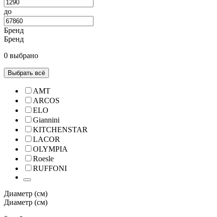
до
Бренд
Бренд
0 выбрано
Выбрать всё
AMT
ARCOS
ELO
Giannini
KITCHENSTAR
LACOR
OLYMPIA
Roesle
RUFFONI
Диаметр (см)
Диаметр (см)