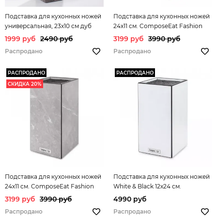
Подставка для кухонных ножей
Подставка для кухонных ножей
универсальная, 23х10 см дуб
24х11 см. ComposeEat Fashion
прованс арт.PDN102057OA4
арт. PDN110935LS6
1999 руб
2490 руб
3199 руб
3990 руб
Распродано
Распродано
РАСПРОДАНО
РАСПРОДАНО
СКИДКА 20%
Подставка для кухонных ножей
Подставка для кухонных ножей
24х11 см. ComposeEat Fashion
White & Black 12х24 см.
арт. PDN110941LS6
ComposeEat Fashion арт.
3199 руб
3990 руб
4990 руб
PDN121018OA6
Распродано
Распродано