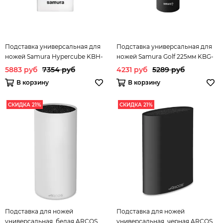
Подставка универсальная для
Подставка универсальная для
ножей Samura Hypercube KBH-
ножей Samura Golf 225мм KBG-
101W/Y
101/Y
5883 руб
7354 руб
4231 руб
5289 руб
В корзину
В корзину
СКИДКА 21%
СКИДКА 21%
Подставка для ножей
Подставка для ножей
универсальная, белая ARCOS
универсальная, черная ARCOS