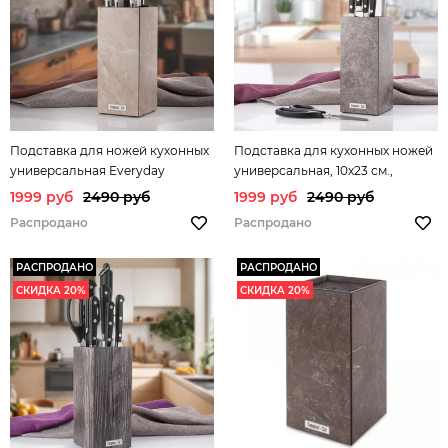
Подставка для ножей кухонных
Подставка для кухонных ножей
универсальная Everyday
универсальная, 10х23 см.,
23х10см., мрамор бежевый
песчаник гранитный
1999 руб
2490 руб
1999 руб
2490 руб
арт.PDN103020OA4
арт.PDN104105OA4
Распродано
Распродано
РАСПРОДАНО
РАСПРОДАНО
СКИДКА 20%
СКИДКА 20%