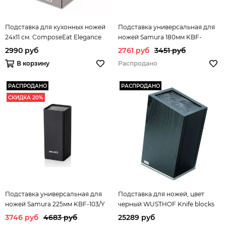
Подставка для кухонных ножей
Подставка универсальная для
24х11 см. ComposeEat Elegance
ножей Samura 180мм KBF-
арт. PDN115013OA4
102W/Y
2990 руб
2761 руб
3451 руб
В корзину
Распродано
РАСПРОДАНО
РАСПРОДАНО
СКИДКА 20%
Подставка универсальная для
Подставка для ножей, цвет
ножей Samura 225мм KBF-103/Y
черный WUSTHOF Knife blocks
арт. 7278 WUS
3746 руб
4683 руб
25289 руб