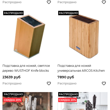
Распродано
Распродано
РАСПРОДАНО
РАСПРОДАНО
Подставка для ножей, светлое
Подставка для ножей
дерево WUSTHOF Knife blocks
универсальная ARCOS Kitchen
арт. 7272
gadgets арт. 793800
23639 руб
7890 руб
Распродано
Распродано
РАСПРОДАНО
РАСПРОДАНО
СКИДКА 20%
СКИДКА 20%