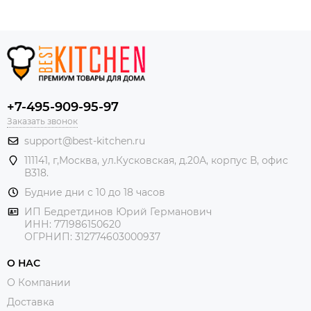
+7-495-909-95-97
Заказать звонок
support@best-kitchen.ru
111141, г,Москва, ул.Кусковская, д.20А, корпус В, офис
В318.
Будние дни с 10 до 18 часов
ИП Бедретдинов Юрий Германович
ИНН:
771986150620
ОГРНИП: 312774603000937
О НАС
О Компании
Доставка