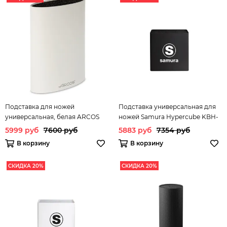
Подставка для ножей
Подставка универсальная для
универсальная, белая ARCOS
ножей Samura Hypercube KBH-
Kitchen gadgets арт. 794100
101/Y
5999 руб
7600 руб
5883 руб
7354 руб
В корзину
В корзину
СКИДКА 20%
СКИДКА 20%