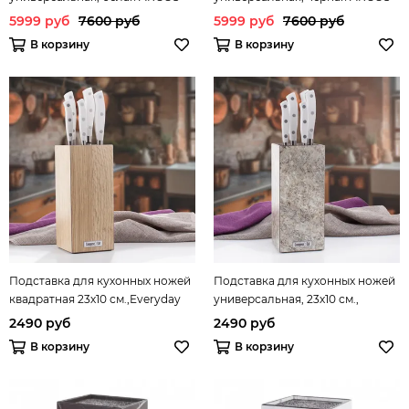
Kitchen gadgets арт. 794400
Kitchen gadgets арт. 794500
5999 руб
7600 руб
5999 руб
7600 руб
Arcos
Arcos*
В корзину
В корзину
Подставка для кухонных ножей
Подставка для кухонных ножей
квадратная 23х10 см.,Everyday
универсальная, 23х10 см.,
арт.PDN102094OA4
мрамор серый
2490 руб
2490 руб
арт.PDN103031OA4
В корзину
В корзину