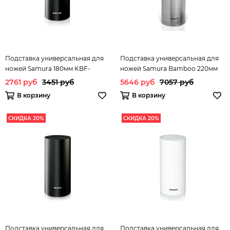
Подставка универсальная для
Подставка универсальная для
ножей Samura 180мм KBF-
ножей Samura Bamboo 220мм
102/Y*4
(хром) KBA-100/Y
2761 руб
3451 руб
5646 руб
7057 руб
В корзину
В корзину
СКИДКА 20%
СКИДКА 20%
Подставка универсальная для
Подставка универсальная для