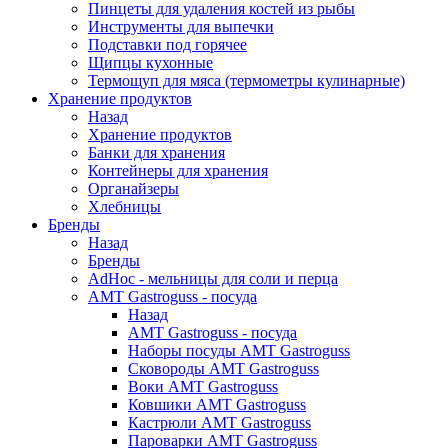
Пинцеты для удаления костей из рыбы
Инструменты для выпечки
Подставки под горячее
Щипцы кухонные
Термощуп для мяса (термометры кулинарные)
Хранение продуктов
Назад
Хранение продуктов
Банки для хранения
Контейнеры для хранения
Органайзеры
Хлебницы
Бренды
Назад
Бренды
AdHoc - мельницы для соли и перца
AMT Gastroguss - посуда
Назад
AMT Gastroguss - посуда
Наборы посуды AMT Gastroguss
Сковороды AMT Gastroguss
Воки AMT Gastroguss
Ковшики AMT Gastroguss
Кастрюли AMT Gastroguss
Пароварки AMT Gastroguss