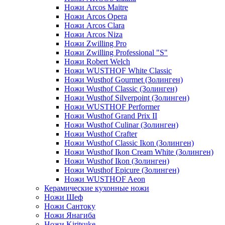
Ножи Arcos Maitre
Ножи Arcos Opera
Ножи Arcos Clara
Ножи Arcos Niza
Ножи Zwilling Pro
Ножи Zwilling Professional "S"
Ножи Robert Welch
Ножи WUSTHOF White Classic
Ножи Wusthof Gourmet (Золинген)
Ножи Wusthof Classic (Золинген)
Ножи Wusthof Silverpoint (Золинген)
Ножи WUSTHOF Performer
Ножи Wusthof Grand Prix II
Ножи Wusthof Culinar (Золинген)
Ножи Wusthof Crafter
Ножи Wusthof Classic Ikon (Золинген)
Ножи Wusthof Ikon Cream White (Золинген)
Ножи Wusthof Ikon (Золинген)
Ножи Wusthof Epicure (Золинген)
Ножи WUSTHOF Aeon
Керамические кухонные ножи
Ножи Шеф
Ножи Сантоку
Ножи Янагиба
Ножи Kiritsuke