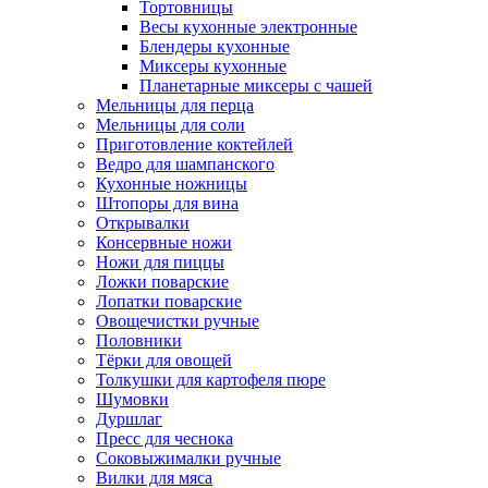
Тортовницы
Весы кухонные электронные
Блендеры кухонные
Миксеры кухонные
Планетарные миксеры с чашей
Мельницы для перца
Мельницы для соли
Приготовление коктейлей
Ведро для шампанского
Кухонные ножницы
Штопоры для вина
Открывалки
Консервные ножи
Ножи для пиццы
Ложки поварские
Лопатки поварские
Овощечистки ручные
Половники
Тёрки для овощей
Толкушки для картофеля пюре
Шумовки
Дуршлаг
Пресс для чеснока
Соковыжималки ручные
Вилки для мяса