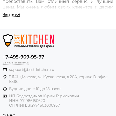
предоставить Вам отличный сервис и лучшие
цены. Мы очень любим своих клиентов и дарим
бонусные рубли за покупки, которыми Вы можете
оплатить до 10% стоимости своего заказа.
Пять причин покупать у нас
+7-495-909-95-97
Заказать звонок
support@best-kitchen.ru
Официальный продавец
111141, г,Москва, ул.Кусковская, д.20А, корпус В, офис
В318.
Мы являемся официальным продавцом всех
Будние дни с 10 до 18 часов
представленных в нашем магазине брендов.
ИП Бедретдинов Юрий Германович
ИНН:
771986150620
ОГРНИП: 312774603000937
О НАС