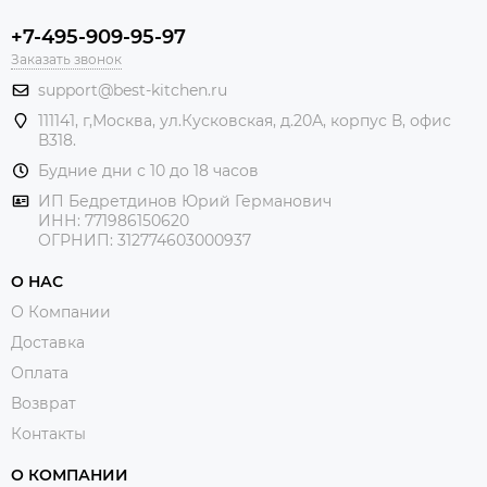
+7-495-909-95-97
Заказать звонок
support@best-kitchen.ru
111141, г,Москва, ул.Кусковская, д.20А, корпус В, офис
В318.
Будние дни с 10 до 18 часов
ИП Бедретдинов Юрий Германович
ИНН:
771986150620
ОГРНИП: 312774603000937
О НАС
О Компании
Доставка
Оплата
Возврат
Контакты
О КОМПАНИИ