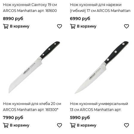
Нож кухонный Сантоку 19 см
Нож кухонный для нарезки
ARCOS Manhattan арт. 161600
(гибкий) 17 см ARCOS Manhattan
арт. 161400
8990 руб
6990 руб
В корзину
В корзину
Нож кухонный для хлеба 20 см
Нож кухонный универсальный
ARCOS Manhattan арт. 161300*
13 см ARCOS Manhattan арт.
161100
7990 руб
5990 руб
В корзину
В корзину