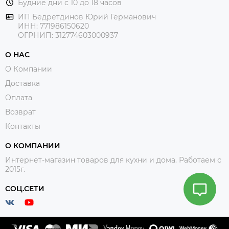
Будние дни с 10 до 18 часов
ИП Бедретдинов Юрий Германович
ИНН:
771986150620
ОГРНИП: 312774603000937
О НАС
О Компании
Доставка
Оплата
Возврат
Контакты
О КОМПАНИИ
Интернет-магазин товаров для кухни и дома. Работаем с
2015г.
СОЦ.СЕТИ