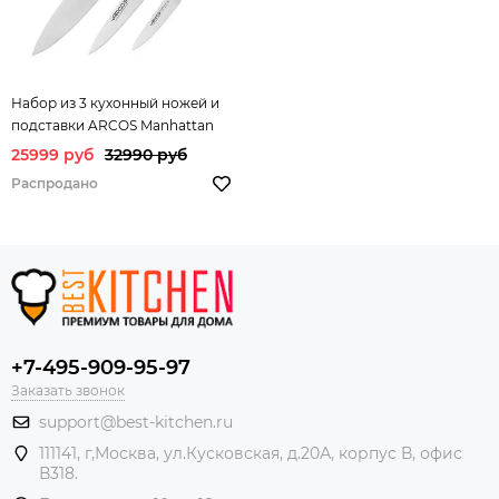
Набор из 3 кухонный ножей и
подставки ARCOS Manhattan
арт. AR167940
25999 руб
32990 руб
Распродано
+7-495-909-95-97
Заказать звонок
support@best-kitchen.ru
111141, г,Москва, ул.Кусковская, д.20А, корпус В, офис
В318.