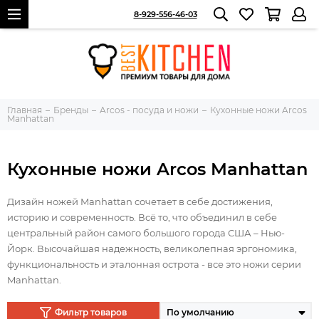
8-929-556-46-03
Главная
Бренды
Arcos - посуда и ножи
Кухонные ножи Arcos
Manhattan
Кухонные ножи Arcos Manhattan
Дизайн ножей Manhattan сочетает в себе достижения,
историю и современность. Всё то, что объединил в себе
центральный район самого большого города США – Нью-
Йорк. Высочайшая надежность, великолепная эргономика,
функциональность и эталонная острота - все это ножи серии
Manhattan.
Фильтр товаров