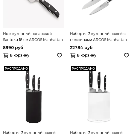
Нож кухонный поварской
Набор из 3 кухонный ножей с
Santoku 18 см ARCOS Manhattan
ножницами ARCOS Manhattan
арт. 162800
арт. 840600
8990 руб
22784 руб
В корзину
В корзину
РАСПРОДАНО
РАСПРОДАНО
Набор из 3 кухонный ножей
Набор из 3 кухонный ножей