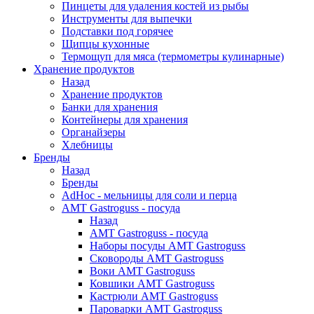
Пинцеты для удаления костей из рыбы
Инструменты для выпечки
Подставки под горячее
Щипцы кухонные
Термощуп для мяса (термометры кулинарные)
Хранение продуктов
Назад
Хранение продуктов
Банки для хранения
Контейнеры для хранения
Органайзеры
Хлебницы
Бренды
Назад
Бренды
AdHoc - мельницы для соли и перца
AMT Gastroguss - посуда
Назад
AMT Gastroguss - посуда
Наборы посуды AMT Gastroguss
Сковороды AMT Gastroguss
Воки AMT Gastroguss
Ковшики AMT Gastroguss
Кастрюли AMT Gastroguss
Пароварки AMT Gastroguss