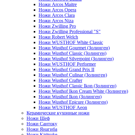
Ножи Arcos Maitre
Ножи Arcos Opera
Ножи Arcos Clara
Ножи Arcos Niza
Ножи Zwilling Pro
Ножи Zwilling Professional "S"
Ножи Robert Welch
Ножи WUSTHOF White Classic
Ножи Wusthof Gourmet (Золинген)
Ножи Wusthof Classic (Золинген)
Ножи Wusthof Silverpoint (Золинген)
Ножи WUSTHOF Performer
Ножи Wusthof Grand Prix II
Ножи Wusthof Culinar (Золинген)
Ножи Wusthof Crafter
Ножи Wusthof Classic Ikon (Золинген)
Ножи Wusthof Ikon Cream White (Золинген)
Ножи Wusthof Ikon (Золинген)
Ножи Wusthof Epicure (Золинген)
Ножи WUSTHOF Aeon
Керамические кухонные ножи
Ножи Шеф
Ножи Сантоку
Ножи Янагиба
Ножи Kiritsuke