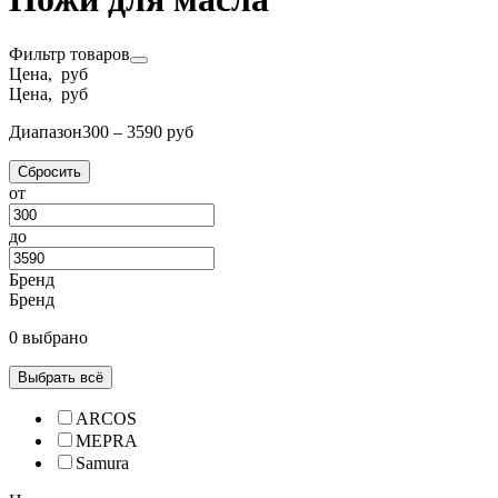
Фильтр товаров
Цена, руб
Цена, руб
Диапазон
300 – 3590 руб
Сбросить
от
до
Бренд
Бренд
0 выбрано
Выбрать всё
ARCOS
MEPRA
Samura