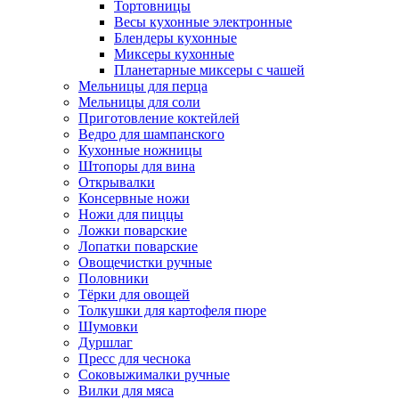
Тортовницы
Весы кухонные электронные
Блендеры кухонные
Миксеры кухонные
Планетарные миксеры с чашей
Мельницы для перца
Мельницы для соли
Приготовление коктейлей
Ведро для шампанского
Кухонные ножницы
Штопоры для вина
Открывалки
Консервные ножи
Ножи для пиццы
Ложки поварские
Лопатки поварские
Овощечистки ручные
Половники
Тёрки для овощей
Толкушки для картофеля пюре
Шумовки
Дуршлаг
Пресс для чеснока
Соковыжималки ручные
Вилки для мяса