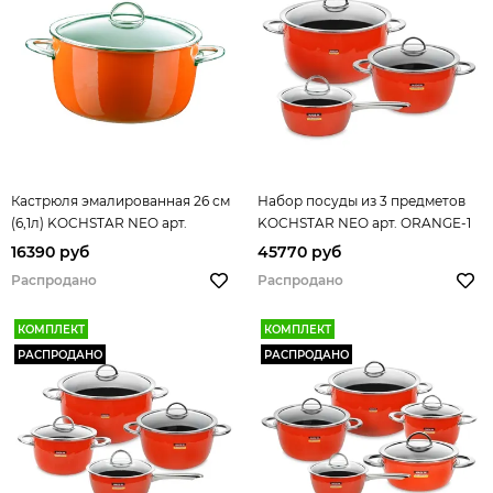
Кастрюля эмалированная 26 см
Набор посуды из 3 предметов
(6,1л) KOCHSTAR NEO арт.
KOCHSTAR NEO арт. ORANGE-1
33608726
16390 руб
45770 руб
Распродано
Распродано
КОМПЛЕКТ
КОМПЛЕКТ
РАСПРОДАНО
РАСПРОДАНО