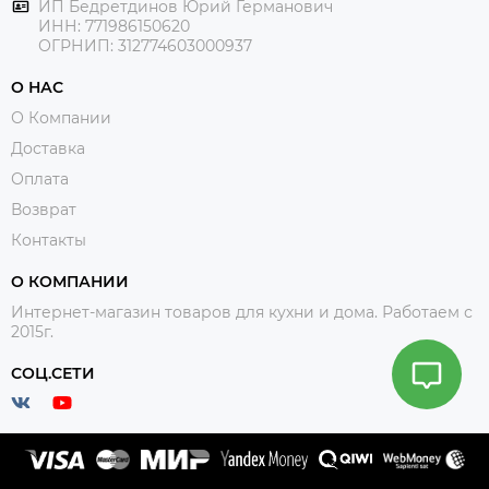
ИП Бедретдинов Юрий Германович
ИНН:
771986150620
ОГРНИП: 312774603000937
О НАС
О Компании
Доставка
Оплата
Возврат
Контакты
О КОМПАНИИ
Интернет-магазин товаров для кухни и дома. Работаем с
2015г.
СОЦ.СЕТИ