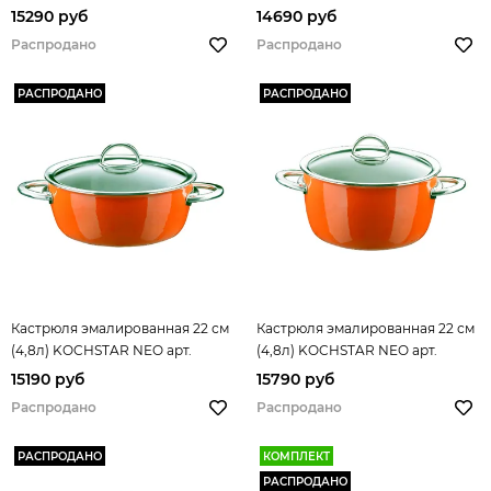
33608718
32608718
15290 руб
14690 руб
Распродано
Распродано
РАСПРОДАНО
РАСПРОДАНО
Кастрюля эмалированная 22 см
Кастрюля эмалированная 22 см
(4,8л) KOCHSTAR NEO арт.
(4,8л) KOCHSTAR NEO арт.
32608722
33608722
15190 руб
15790 руб
Распродано
Распродано
РАСПРОДАНО
КОМПЛЕКТ
РАСПРОДАНО