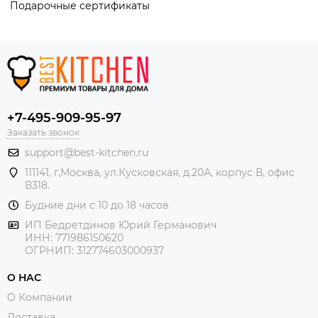
Подарочные сертификаты
+7-495-909-95-97
Заказать звонок
support@best-kitchen.ru
111141, г,Москва, ул.Кусковская, д.20А, корпус В, офис
В318.
Будние дни с 10 до 18 часов
ИП Бедретдинов Юрий Германович
ИНН:
771986150620
ОГРНИП: 312774603000937
О НАС
О Компании
Доставка