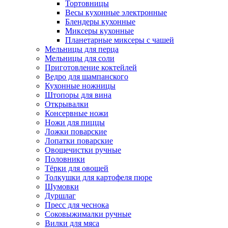
Тортовницы
Весы кухонные электронные
Блендеры кухонные
Миксеры кухонные
Планетарные миксеры с чашей
Мельницы для перца
Мельницы для соли
Приготовление коктейлей
Ведро для шампанского
Кухонные ножницы
Штопоры для вина
Открывалки
Консервные ножи
Ножи для пиццы
Ложки поварские
Лопатки поварские
Овощечистки ручные
Половники
Тёрки для овощей
Толкушки для картофеля пюре
Шумовки
Дуршлаг
Пресс для чеснока
Соковыжималки ручные
Вилки для мяса