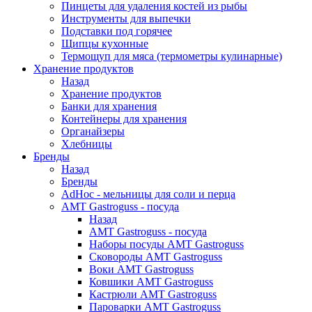
Пинцеты для удаления костей из рыбы
Инструменты для выпечки
Подставки под горячее
Щипцы кухонные
Термощуп для мяса (термометры кулинарные)
Хранение продуктов
Назад
Хранение продуктов
Банки для хранения
Контейнеры для хранения
Органайзеры
Хлебницы
Бренды
Назад
Бренды
AdHoc - мельницы для соли и перца
AMT Gastroguss - посуда
Назад
AMT Gastroguss - посуда
Наборы посуды AMT Gastroguss
Сковороды AMT Gastroguss
Воки AMT Gastroguss
Ковшики AMT Gastroguss
Кастрюли AMT Gastroguss
Пароварки AMT Gastroguss