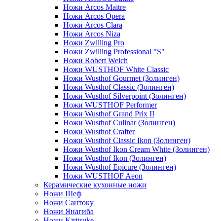
Ножи Arcos Maitre
Ножи Arcos Opera
Ножи Arcos Clara
Ножи Arcos Niza
Ножи Zwilling Pro
Ножи Zwilling Professional "S"
Ножи Robert Welch
Ножи WUSTHOF White Classic
Ножи Wusthof Gourmet (Золинген)
Ножи Wusthof Classic (Золинген)
Ножи Wusthof Silverpoint (Золинген)
Ножи WUSTHOF Performer
Ножи Wusthof Grand Prix II
Ножи Wusthof Culinar (Золинген)
Ножи Wusthof Crafter
Ножи Wusthof Classic Ikon (Золинген)
Ножи Wusthof Ikon Cream White (Золинген)
Ножи Wusthof Ikon (Золинген)
Ножи Wusthof Epicure (Золинген)
Ножи WUSTHOF Aeon
Керамические кухонные ножи
Ножи Шеф
Ножи Сантоку
Ножи Янагиба
Ножи Kiritsuke