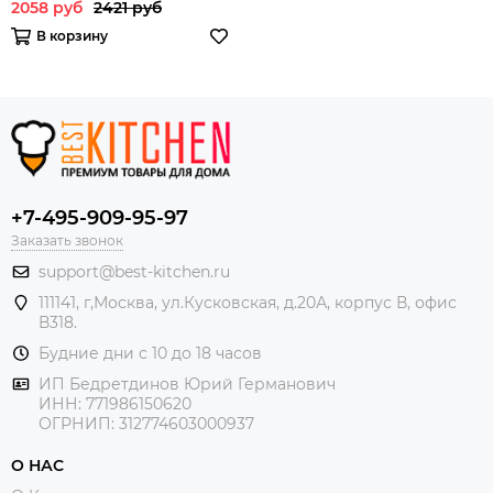
2058 руб
2421 руб
В корзину
+7-495-909-95-97
Заказать звонок
support@best-kitchen.ru
111141, г,Москва, ул.Кусковская, д.20А, корпус В, офис
В318.
Будние дни с 10 до 18 часов
ИП Бедретдинов Юрий Германович
ИНН:
771986150620
ОГРНИП: 312774603000937
О НАС