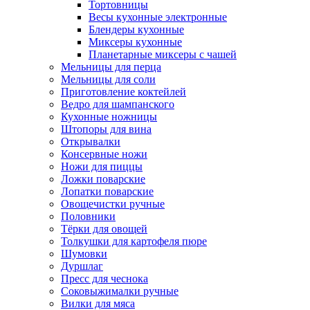
Тортовницы
Весы кухонные электронные
Блендеры кухонные
Миксеры кухонные
Планетарные миксеры с чашей
Мельницы для перца
Мельницы для соли
Приготовление коктейлей
Ведро для шампанского
Кухонные ножницы
Штопоры для вина
Открывалки
Консервные ножи
Ножи для пиццы
Ложки поварские
Лопатки поварские
Овощечистки ручные
Половники
Тёрки для овощей
Толкушки для картофеля пюре
Шумовки
Дуршлаг
Пресс для чеснока
Соковыжималки ручные
Вилки для мяса