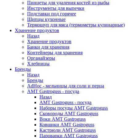
Пинцеты для удаления костей из рыбы
Инструменты для выпечки
Подставки под горячее
Щипцы кухонные
Термощуп для мяса (термометры кулинарные)
Хранение продуктов
Назад
Хранение продуктов
Банки для хранения
Контейнеры для хранения
Органайзеры
Хлебницы
Бренды
Назад
Бренды
AdHoc - мельницы для соли и перца
AMT Gastroguss - посуда
Назад
AMT Gastroguss - посуда
Наборы посуды AMT Gastroguss
Сковороды AMT Gastroguss
Воки AMT Gastroguss
Ковшики AMT Gastroguss
Кастрюли AMT Gastroguss
Пароварки AMT Gastroguss