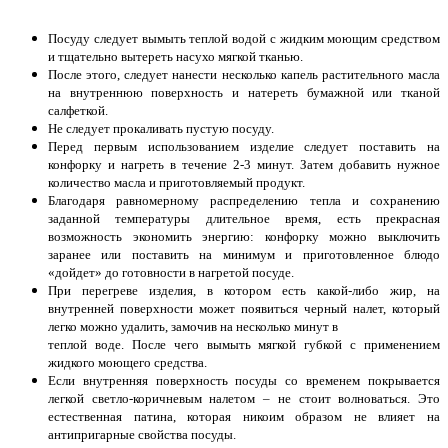
Посуду следует вымыть теплой водой с жидким моющим средством
и тщательно вытереть насухо мягкой тканью.
После этого, следует нанести несколько капель растительного масла
на внутреннюю поверхность и натереть бумажной или тканой
салфеткой.
Не следует прокаливать пустую посуду.
Перед первым использованием изделие следует поставить на
конфорку и нагреть в течение 2-3 минут. Затем добавить нужное
количество масла и приготовляемый продукт.
Благодаря равномерному распределению тепла и сохранению
заданной температуры длительное время, есть прекрасная
возможность экономить энергию: конфорку можно выключить
заранее или поставить на минимум и приготовленное блюдо
«дойдет» до готовности в нагретой посуде.
При перегреве изделия, в котором есть какой-либо жир, на
внутренней поверхности может появиться черный налет, который
легко можно удалить, замочив на несколько минут в
теплой воде. После чего вымыть мягкой губкой с применением
жидкого моющего средства.
Если внутренняя поверхность посуды со временем покрывается
легкой светло-коричневым налетом – не стоит волноваться. Это
естественная патина, которая никоим образом не влияет на
антипригарные свойства посуды.