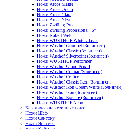
Ножи Arcos Maitre
Ножи Arcos Opera
Ножи Arcos Clara
Ножи Arcos Niza
Ножи Zwilling Pro
Ножи Zwilling Professional "S"
Ножи Robert Welch
Ножи WUSTHOF White Classic
Ножи Wusthof Gourmet (Золинген)
Ножи Wusthof Classic (Золинген)
Ножи Wusthof Silverpoint (Золинген)
Ножи WUSTHOF Performer
Ножи Wusthof Grand Prix II
Ножи Wusthof Culinar (Золинген)
Ножи Wusthof Crafter
Ножи Wusthof Classic Ikon (Золинген)
Ножи Wusthof Ikon Cream White (Золинген)
Ножи Wusthof Ikon (Золинген)
Ножи Wusthof Epicure (Золинген)
Ножи WUSTHOF Aeon
Керамические кухонные ножи
Ножи Шеф
Ножи Сантоку
Ножи Янагиба
Ножи Kiritsuke