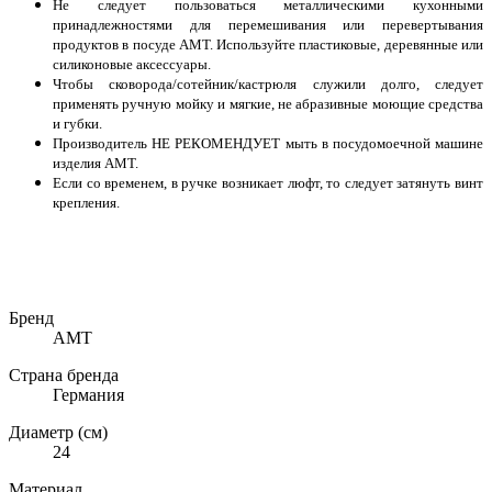
Не следует пользоваться металлическими кухонными
принадлежностями для перемешивания или перевертывания
продуктов в посуде AMT. Используйте пластиковые, деревянные
или
силиконовые аксессуары.
Чтобы сковорода/сотейник/кастрюля служили долго, следует
применять ручную мойку и мягкие, не абразивные моющие средства
и губки.
Производитель НЕ РЕКОМЕНДУЕТ мыть в посудомоечной машине
изделия AMT.
Если со временем, в ручке возникает люфт, то следует затянуть винт
крепления.
Бренд
AMT
Страна бренда
Германия
Диаметр (см)
24
Материал