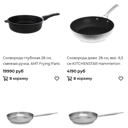
Сковорода глубокая 28 см,
Сковорода диам. 28 см, выс. 6,5
съемная ручка, AMT Frying Pans
см KITCHENSTAR Hammerton
Titan арт. AMT I-728
арт.SYB-H123CAK-0128
19990 руб
4190 руб
В корзину
В корзину