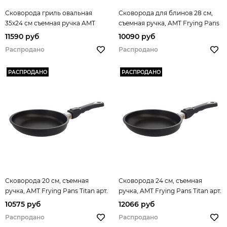
Сковорода гриль овальная
Сковорода для блинов 28 см,
35х24 см съемная ручка AMT
съемная ручка, AMT Frying Pans
Frying Pans арт. AMT I-3524BBQ
Titan арт. AMT I-128
11590 руб
10090 руб
Распродано
Распродано
РАСПРОДАНО
РАСПРОДАНО
Сковорода 20 см, съемная
Сковорода 24 см, съемная
ручка, AMT Frying Pans Titan арт.
ручка, AMT Frying Pans Titan арт.
AMT I-420
AMT I-424
10575 руб
12066 руб
Распродано
Распродано