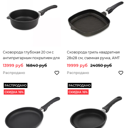
Сковорода глубокая 20 см с
Сковорода гриль квадратная
антипригарным покрытием для
28х28 см, съемная ручка, AMT
индукционной плиты AMT
Frying Pans Titan арт. AMT I-
13999 руб
16840 руб
19999 руб
24050 руб
Frying Pans арт.AMTI-720FIX
E285G
Распродано
Распродано
РАСПРОДАНО
РАСПРОДАНО
СКИДКА 16%
СКИДКА 16%