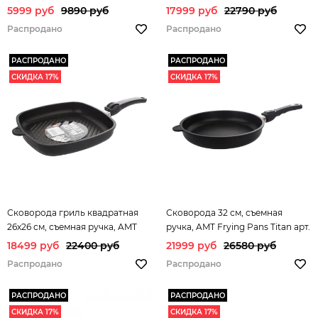
арт.716700
арт. AMT I-226
5999 руб
9890 руб
17999 руб
22790 руб
Распродано
Распродано
РАСПРОДАНО
РАСПРОДАНО
СКИДКА 17%
СКИДКА 17%
Сковорода гриль квадратная
Сковорода 32 см, съемная
26х26 см, съемная ручка, AMT
ручка, AMT Frying Pans Titan арт.
Frying Pans Titan арт. AMT I-
AMT I-532
18499 руб
22400 руб
21999 руб
26580 руб
E264G
Распродано
Распродано
РАСПРОДАНО
РАСПРОДАНО
СКИДКА 17%
СКИДКА 17%