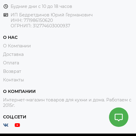
Будние дни с 10 до 18 часов
ИП Бедретдинов Юрий Германович
ИНН:
771986150620
ОГРНИП: 312774603000937
О НАС
О Компании
Доставка
Оплата
Возврат
Контакты
О КОМПАНИИ
Интернет-магазин товаров для кухни и дома. Работаем с
2015г.
СОЦ.СЕТИ