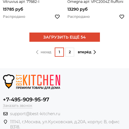
Vitruvius арт. 77682-I
Omegna арт. VPC2004Z Ruffoni
15785 руб
13290 руб
Распродано
Распродано
ЗАГРУЗИТЬ ЕЩЁ 54
назад
1
2
вперёд
+7-495-909-95-97
Заказать звонок
support@best-kitchen.ru
111141, г,Москва, ул.Кусковская, д.20А, корпус В, офис
В318.