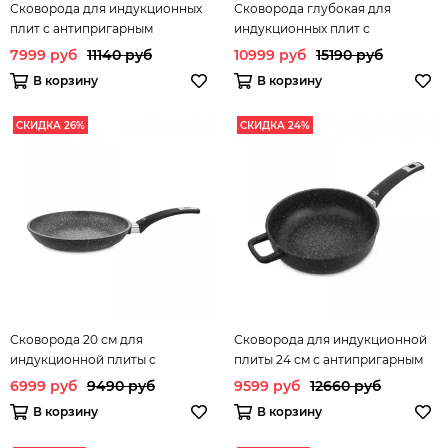
Сковорода для индукционных
Сковорода глубокая для
плит с антипригарным
индукционных плит с
покрытием 24 см OLYMPIA
антипригарным покрытием 28
7999 руб
11140 руб
10999 руб
15190 руб
арт.200.24IND
см OLYMPIA арт.201.28IND
В корзину
В корзину
СКИДКА 26%
СКИДКА 24%
Сковорода 20 см для
Сковорода для индукционной
индукционной плиты с
плиты 24 см с антипригарным
антипригарным покрытием
покрытием Hard Cook Fix
6999 руб
9490 руб
9599 руб
12660 руб
Hard Cook Fix Induction
Induction OLYMPIA арт.
В корзину
В корзину
OLYMPIA арт.200.20IND
201.24IND