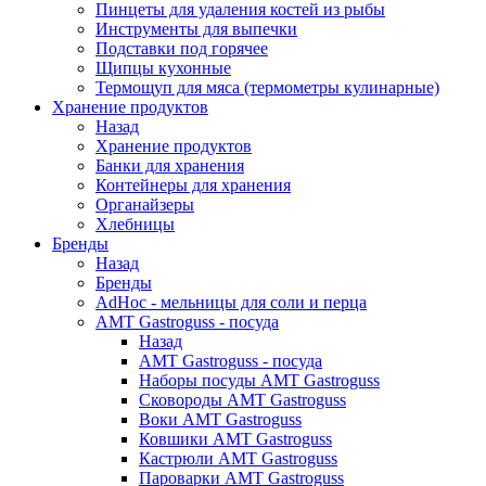
Пинцеты для удаления костей из рыбы
Инструменты для выпечки
Подставки под горячее
Щипцы кухонные
Термощуп для мяса (термометры кулинарные)
Хранение продуктов
Назад
Хранение продуктов
Банки для хранения
Контейнеры для хранения
Органайзеры
Хлебницы
Бренды
Назад
Бренды
AdHoc - мельницы для соли и перца
AMT Gastroguss - посуда
Назад
AMT Gastroguss - посуда
Наборы посуды AMT Gastroguss
Сковороды AMT Gastroguss
Воки AMT Gastroguss
Ковшики AMT Gastroguss
Кастрюли AMT Gastroguss
Пароварки AMT Gastroguss