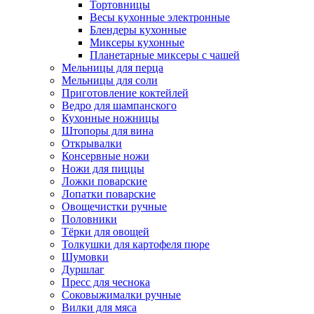
Тортовницы
Весы кухонные электронные
Блендеры кухонные
Миксеры кухонные
Планетарные миксеры с чашей
Мельницы для перца
Мельницы для соли
Приготовление коктейлей
Ведро для шампанского
Кухонные ножницы
Штопоры для вина
Открывалки
Консервные ножи
Ножи для пиццы
Ложки поварские
Лопатки поварские
Овощечистки ручные
Половники
Тёрки для овощей
Толкушки для картофеля пюре
Шумовки
Дуршлаг
Пресс для чеснока
Соковыжималки ручные
Вилки для мяса