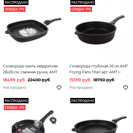
РАСПРОДАНО
РАСПРОДАНО
СКИДКА 17%
СКИДКА 17%
Сковорода гриль квадратная
Сковорода глубокая 26 см AMT
26х26 см, съемная ручка, AMT
Frying Pans Titan арт. AMT I-
Frying Pans Titan арт. AMT I-
726FIX
18499 руб
22400 руб
15599 руб
18750 руб
E264G
Распродано
Распродано
РАСПРОДАНО
РАСПРОДАНО
СКИДКА 16%