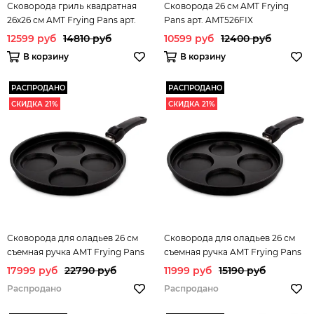
Сковорода гриль квадратная
Сковорода 26 см AMT Frying
26х26 см AMT Frying Pans арт.
Pans арт. AMT526FIX
AMT E264G FIX
12599 руб
14810 руб
10599 руб
12400 руб
В корзину
В корзину
РАСПРОДАНО
РАСПРОДАНО
СКИДКА 21%
СКИДКА 21%
Сковорода для оладьев 26 см
Сковорода для оладьев 26 см
съемная ручка AMT Frying Pans
съемная ручка AMT Frying Pans
арт. AMT I-226
арт. AMT226
17999 руб
22790 руб
11999 руб
15190 руб
Распродано
Распродано