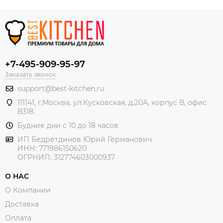
+7-495-909-95-97
Заказать звонок
support@best-kitchen.ru
111141, г,Москва, ул.Кусковская, д.20А, корпус В, офис
В318.
Будние дни с 10 до 18 часов
ИП Бедретдинов Юрий Германович
ИНН:
771986150620
ОГРНИП: 312774603000937
О НАС
О Компании
Доставка
Оплата