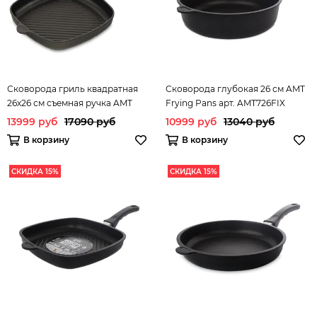
Сковорода гриль квадратная
Сковорода глубокая 26 см AMT
26х26 см съемная ручка AMT
Frying Pans арт. AMT726FIX
Frying Pans арт. AMT E264G
13999 руб
17090 руб
10999 руб
13040 руб
В корзину
В корзину
СКИДКА 15%
СКИДКА 15%