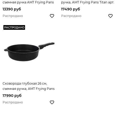
съемная ручка AMT Frying Pans
ручка, AMT Frying Pans Titan арт.
арт. AMT726
AMT I-526
13390 руб
17490 руб
Распродано
Распродано
РАСПРОДАНО
Сковорода глубокая 26 см,
съемная ручка, AMT Frying Pans
Titan арт. AMT I-726
17990 руб
Распродано