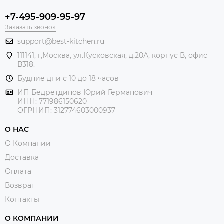
+7-495-909-95-97
Заказать звонок
support@best-kitchen.ru
111141, г,Москва, ул.Кусковская, д.20А, корпус В, офис
В318.
Будние дни с 10 до 18 часов
ИП Бедретдинов Юрий Германович
ИНН:
771986150620
ОГРНИП: 312774603000937
О НАС
О Компании
Доставка
Оплата
Возврат
Контакты
О КОМПАНИИ