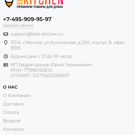
+7-495-909-95-97
Заказать звонок
support@best-kitchen.ru
111141, г,Москва, ул.Кусковская, д.20А, корпус В, офис
В318.
Будние дни с 10 до 18 часов
ИП Бедретдинов Юрий Германович
ИНН:
771986150620
ОГРНИП: 312774603000937
О НАС
О Компании
Доставка
Оплата
Возврат
Контакты