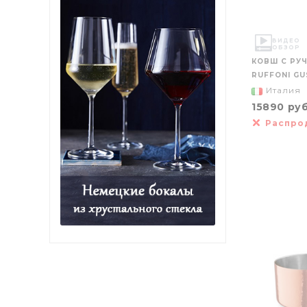
ВИДЕО
ОБЗОР
КОВШ С РУЧ
RUFFONI GUS
Италия
15890 ру
Распро