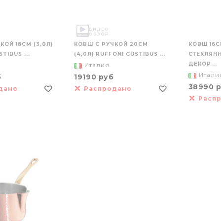
ВИДЕО
ОБЗОР
КОЙ 18СМ (3,0Л)
КОВШ С РУЧКОЙ 20СМ
КОВШ 16СМ
TIBUS ...
(4,0Л) RUFFONI GUSTIBUS ...
СТЕКЛЯН
ДЕКОР...
Италия
Итали
б
19190 руб
38990 
дано
Распродано
Расп