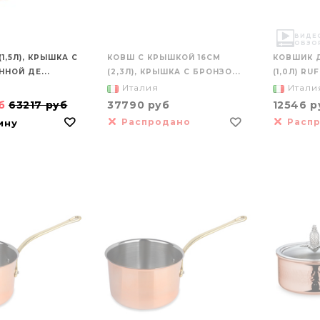
ВИДЕ
ОБЗО
1,5Л), КРЫШКА С
КОВШ С КРЫШКОЙ 16СМ
КОВШИК 
НОЙ ДЕ...
(2,3Л), КРЫШКА С БРОНЗО...
(1,0Л) RU
Италия
Итали
уб
63217 руб
37790 руб
12546 р
Распродано
Расп
ину