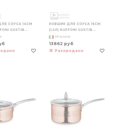
О
ВИДЕО
Р
ОБЗОР
ДЛЯ СОУСА 14СМ
КОВШИК ДЛЯ СОУСА 16СМ
FFONI GUSTIB...
(1,5Л) RUFFONI GUSTIB...
я
Италия
уб
13862 руб
родано
Распродано