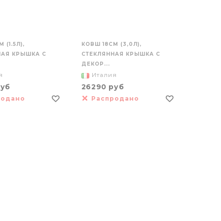
 (1.5Л),
КОВШ 18СМ (3,0Л),
НАЯ КРЫШКА С
СТЕКЛЯННАЯ КРЫШКА С
ДЕКОР...
я
Италия
руб
26290 руб
родано
Распродано