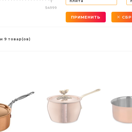
плита
54999
ПРИМЕНИТЬ
СБР
и 9 товар(ов)