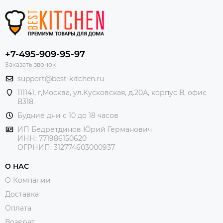
+7-495-909-95-97
Заказать звонок
support@best-kitchen.ru
111141, г,Москва, ул.Кусковская, д.20А, корпус В, офис
В318.
Будние дни с 10 до 18 часов
ИП Бедретдинов Юрий Германович
ИНН:
771986150620
ОГРНИП: 312774603000937
О НАС
О Компании
Доставка
Оплата
Возврат