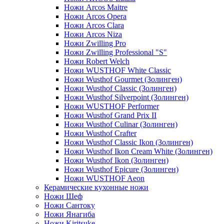
Ножи Arcos Maitre
Ножи Arcos Opera
Ножи Arcos Clara
Ножи Arcos Niza
Ножи Zwilling Pro
Ножи Zwilling Professional "S"
Ножи Robert Welch
Ножи WUSTHOF White Classic
Ножи Wusthof Gourmet (Золинген)
Ножи Wusthof Classic (Золинген)
Ножи Wusthof Silverpoint (Золинген)
Ножи WUSTHOF Performer
Ножи Wusthof Grand Prix II
Ножи Wusthof Culinar (Золинген)
Ножи Wusthof Crafter
Ножи Wusthof Classic Ikon (Золинген)
Ножи Wusthof Ikon Cream White (Золинген)
Ножи Wusthof Ikon (Золинген)
Ножи Wusthof Epicure (Золинген)
Ножи WUSTHOF Aeon
Керамические кухонные ножи
Ножи Шеф
Ножи Сантоку
Ножи Янагиба
Ножи Kiritsuke