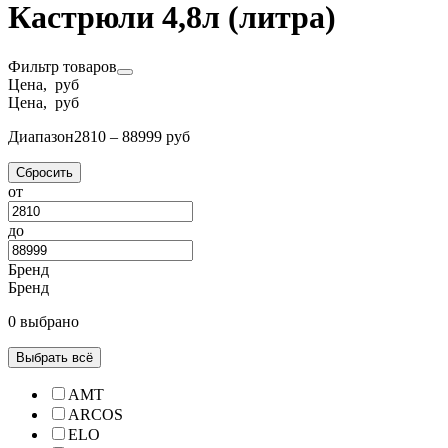
Кастрюли 4,8л (литра)
Фильтр товаров
Цена, руб
Цена, руб
Диапазон
2810 – 88999 руб
Сбросить
от
до
Бренд
Бренд
0 выбрано
Выбрать всё
AMT
ARCOS
ELO