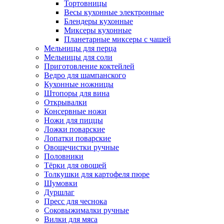
Тортовницы
Весы кухонные электронные
Блендеры кухонные
Миксеры кухонные
Планетарные миксеры с чашей
Мельницы для перца
Мельницы для соли
Приготовление коктейлей
Ведро для шампанского
Кухонные ножницы
Штопоры для вина
Открывалки
Консервные ножи
Ножи для пиццы
Ложки поварские
Лопатки поварские
Овощечистки ручные
Половники
Тёрки для овощей
Толкушки для картофеля пюре
Шумовки
Дуршлаг
Пресс для чеснока
Соковыжималки ручные
Вилки для мяса