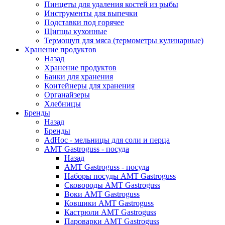
Пинцеты для удаления костей из рыбы
Инструменты для выпечки
Подставки под горячее
Щипцы кухонные
Термощуп для мяса (термометры кулинарные)
Хранение продуктов
Назад
Хранение продуктов
Банки для хранения
Контейнеры для хранения
Органайзеры
Хлебницы
Бренды
Назад
Бренды
AdHoc - мельницы для соли и перца
AMT Gastroguss - посуда
Назад
AMT Gastroguss - посуда
Наборы посуды AMT Gastroguss
Сковороды AMT Gastroguss
Воки AMT Gastroguss
Ковшики AMT Gastroguss
Кастрюли AMT Gastroguss
Пароварки AMT Gastroguss