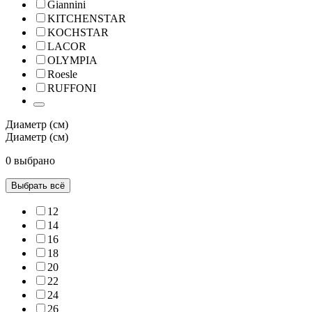
Giannini
KITCHENSTAR
KOCHSTAR
LACOR
OLYMPIA
Roesle
RUFFONI
Диаметр (см)
Диаметр (см)
0 выбрано
Выбрать всё
12
14
16
18
20
22
24
26