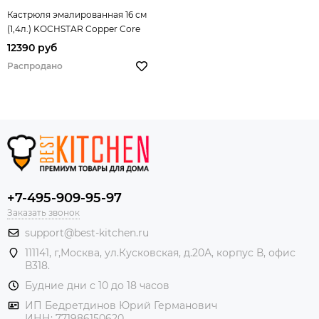
Кастрюля эмалированная 16 см
(1,4л.) KOCHSTAR Copper Core
Cookware арт. 32603016
12390 руб
Распродано
+7-495-909-95-97
Заказать звонок
support@best-kitchen.ru
111141, г,Москва, ул.Кусковская, д.20А, корпус В, офис
В318.
Будние дни с 10 до 18 часов
ИП Бедретдинов Юрий Германович
ИНН:
771986150620