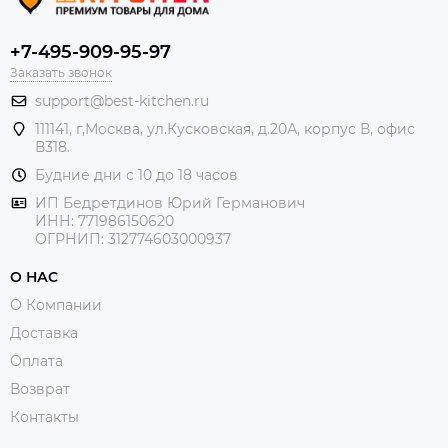
+7-495-909-95-97
Заказать звонок
support@best-kitchen.ru
111141, г,Москва, ул.Кусковская, д.20А, корпус В, офис
В318.
Будние дни с 10 до 18 часов
ИП Бедретдинов Юрий Германович
ИНН:
771986150620
ОГРНИП: 312774603000937
О НАС
О Компании
Доставка
Оплата
Возврат
Контакты