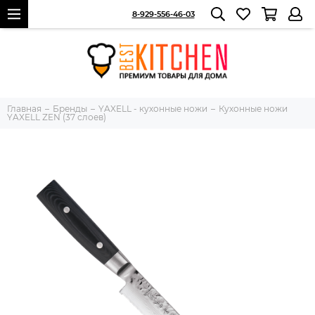
8-929-556-46-03
Главная
Бренды
YAXELL - кухонные ножи
Кухонные ножи
YAXELL ZEN (37 слоев)