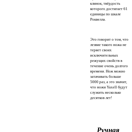
клинок, твёрдость
которого достигает 61
единицы по шкале
Роквелла.
Это говорит о том, что
лезвие такого ножа не
теряет своих
исключительных
режущих свойств в
течение очень долгого
времени.
Нож можно
затачивать больше
5000 раз, а это значит,
что ножи Yaxell будут
служить несколько
десятков лет!
Ручная