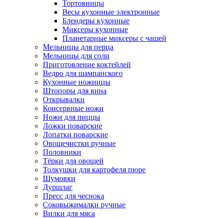
Тортовницы
Весы кухонные электронные
Блендеры кухонные
Миксеры кухонные
Планетарные миксеры с чашей
Мельницы для перца
Мельницы для соли
Приготовление коктейлей
Ведро для шампанского
Кухонные ножницы
Штопоры для вина
Открывалки
Консервные ножи
Ножи для пиццы
Ложки поварские
Лопатки поварские
Овощечистки ручные
Половники
Тёрки для овощей
Толкушки для картофеля пюре
Шумовки
Дуршлаг
Пресс для чеснока
Соковыжималки ручные
Вилки для мяса