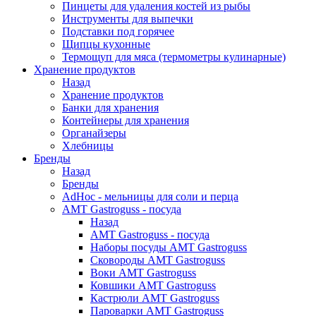
Пинцеты для удаления костей из рыбы
Инструменты для выпечки
Подставки под горячее
Щипцы кухонные
Термощуп для мяса (термометры кулинарные)
Хранение продуктов
Назад
Хранение продуктов
Банки для хранения
Контейнеры для хранения
Органайзеры
Хлебницы
Бренды
Назад
Бренды
AdHoc - мельницы для соли и перца
AMT Gastroguss - посуда
Назад
AMT Gastroguss - посуда
Наборы посуды AMT Gastroguss
Сковороды AMT Gastroguss
Воки AMT Gastroguss
Ковшики AMT Gastroguss
Кастрюли AMT Gastroguss
Пароварки AMT Gastroguss