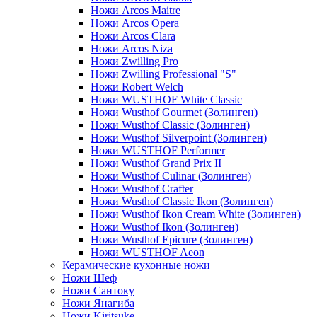
Ножи Arcos Maitre
Ножи Arcos Opera
Ножи Arcos Clara
Ножи Arcos Niza
Ножи Zwilling Pro
Ножи Zwilling Professional "S"
Ножи Robert Welch
Ножи WUSTHOF White Classic
Ножи Wusthof Gourmet (Золинген)
Ножи Wusthof Classic (Золинген)
Ножи Wusthof Silverpoint (Золинген)
Ножи WUSTHOF Performer
Ножи Wusthof Grand Prix II
Ножи Wusthof Culinar (Золинген)
Ножи Wusthof Crafter
Ножи Wusthof Classic Ikon (Золинген)
Ножи Wusthof Ikon Cream White (Золинген)
Ножи Wusthof Ikon (Золинген)
Ножи Wusthof Epicure (Золинген)
Ножи WUSTHOF Aeon
Керамические кухонные ножи
Ножи Шеф
Ножи Сантоку
Ножи Янагиба
Ножи Kiritsuke