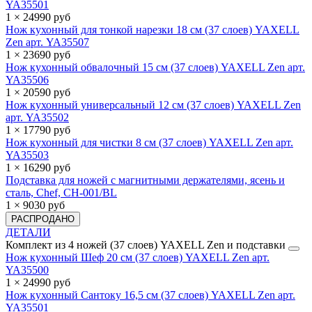
YA35501
1 × 24990 руб
Нож кухонный для тонкой нарезки 18 см (37 слоев) YAXELL
Zen арт. YA35507
1 × 23690 руб
Нож кухонный обвалочный 15 см (37 слоев) YAXELL Zen арт.
YA35506
1 × 20590 руб
Нож кухонный универсальный 12 см (37 слоев) YAXELL Zen
арт. YA35502
1 × 17790 руб
Нож кухонный для чистки 8 см (37 слоев) YAXELL Zen арт.
YA35503
1 × 16290 руб
Подставка для ножей с магнитными держателями, ясень и
сталь, Chef, CH-001/BL
1 × 9030 руб
РАСПРОДАНО
ДЕТАЛИ
Комплект из 4 ножей (37 слоев) YAXELL Zen и подставки
Нож кухонный Шеф 20 см (37 слоев) YAXELL Zen арт.
YA35500
1 × 24990 руб
Нож кухонный Сантоку 16,5 см (37 слоев) YAXELL Zen арт.
YA35501