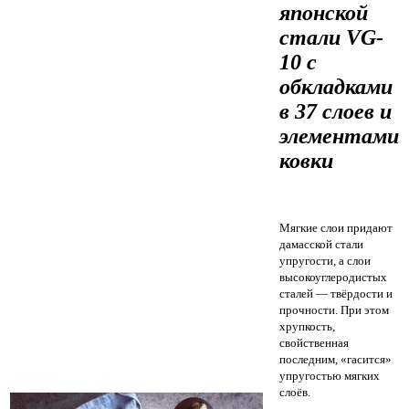
японской
стали VG-
10 с
обкладками
в 37 слоев и
элементами
ковки
Мягкие слои придают
дамасской стали
упругости, а слои
высокоуглеродистых
сталей — твёрдости и
прочности. При этом
хрупкость,
свойственная
последним, «гасится»
упругостью мягких
слоёв.