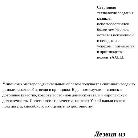
Старинная
технология создания
клинков,
использовавшаяся
более чем 790 лет,
остается неизменной
и сегодня и с
успехом применяется
в производстве
ножей YAXELL.
У японских мастеров удивительным образом получается связывать воедино
разные, казалось бы, вещи и принципы. В данном случае — японское
дотошное качество, красоту восточной дамасской стали и европейскую
долговечность. Сочетая все эти качества, ножи от Yaxell нашли своего
покупателя, способного их оценить по достоинству.
Лезвия из