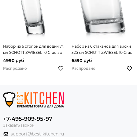
Набор из 6 стопок для водки 74
Набор из 6 стаканов для виски
мл SCHOTT ZWIESEL 10 Grad арт.
325 мл SCHOTT ZWIESEL 10 Grad
145 046-6
арт. 145 063-6
4990 руб
6590 руб
Распродано
Распродано
+7-495-909-95-97
Заказать звонок
support@best-kitchen.ru