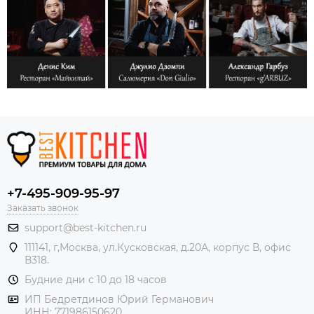
+7-495-909-95-97
Заказать звонок
support@best-kitchen.ru
111141, г,Москва, ул.Кусковская, д.20А, корпус В, офис
В318.
Будние дни с 10 до 18 часов
ИП Бедретдинов Юрий Германович
ИНН:
771986150620