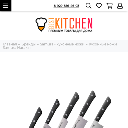
8-929-556-46-03
Главная
Бренды
Samura - кухонные ножи
Кухонные ножи
Samura Harakiri