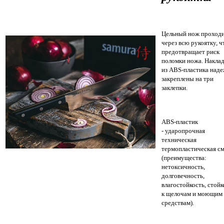
Цельный нож проход
через всю рукоятку, ч
предотвращает риск
поломки ножа. Накла
из ABS-пластика над
закреплены на три
заклепки.
ABS-пластик
- ударопрочная
техническая
термопластическая с
(преимущества:
нетоксичность,
долговечность,
влагостойкость, стойк
к щелочам и моющим
средствам).