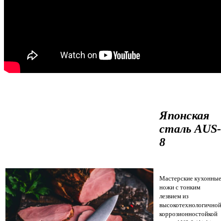
Японская
сталь AUS-
8
Мастерские кухонны
ножи с тонким
лезвием из
высокотехнологично
коррозионностойкой