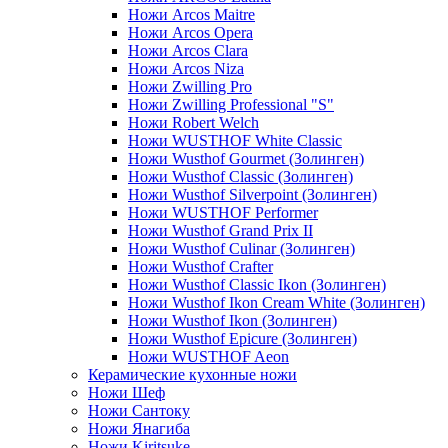
Ножи Arcos Maitre
Ножи Arcos Opera
Ножи Arcos Clara
Ножи Arcos Niza
Ножи Zwilling Pro
Ножи Zwilling Professional "S"
Ножи Robert Welch
Ножи WUSTHOF White Classic
Ножи Wusthof Gourmet (Золинген)
Ножи Wusthof Classic (Золинген)
Ножи Wusthof Silverpoint (Золинген)
Ножи WUSTHOF Performer
Ножи Wusthof Grand Prix II
Ножи Wusthof Culinar (Золинген)
Ножи Wusthof Crafter
Ножи Wusthof Classic Ikon (Золинген)
Ножи Wusthof Ikon Cream White (Золинген)
Ножи Wusthof Ikon (Золинген)
Ножи Wusthof Epicure (Золинген)
Ножи WUSTHOF Aeon
Керамические кухонные ножи
Ножи Шеф
Ножи Сантоку
Ножи Янагиба
Ножи Kiritsuke