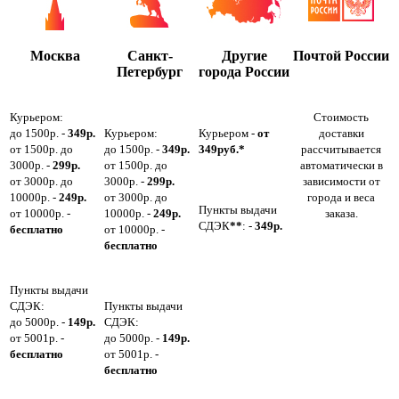
Москва
Санкт-
Другие
Почтой России
Петербург
города России
Курьером:
Стоимость
до 1500р. -
349р.
Курьером:
Курьером -
от
доставки
от 1500р. до
до 1500р. -
349р.
349руб.*
рассчитывается
3000р. -
299р.
от 1500р. до
автоматически в
от 3000р. до
3000р. -
299р.
зависимости от
10000р. -
249р.
от 3000р. до
города и веса
Пункты выдачи
от 10000р. -
10000р. -
249р.
заказа.
СДЭК
**
: -
349р.
бесплатно
от 10000р. -
бесплатно
Пункты выдачи
СДЭК:
Пункты выдачи
до 5000р. -
149р.
СДЭК:
от 5001р. -
до 5000р. -
149р.
бесплатно
от 5001р. -
бесплатно