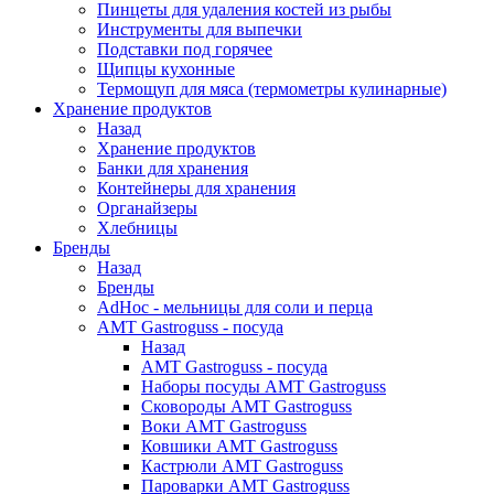
Пинцеты для удаления костей из рыбы
Инструменты для выпечки
Подставки под горячее
Щипцы кухонные
Термощуп для мяса (термометры кулинарные)
Хранение продуктов
Назад
Хранение продуктов
Банки для хранения
Контейнеры для хранения
Органайзеры
Хлебницы
Бренды
Назад
Бренды
AdHoc - мельницы для соли и перца
AMT Gastroguss - посуда
Назад
AMT Gastroguss - посуда
Наборы посуды AMT Gastroguss
Сковороды AMT Gastroguss
Воки AMT Gastroguss
Ковшики AMT Gastroguss
Кастрюли AMT Gastroguss
Пароварки AMT Gastroguss