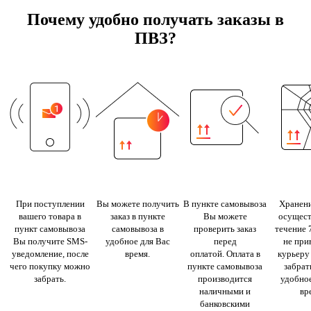
Почему удобно получать заказы в
ПВЗ?
При поступлении
Вы можете получить
В пункте самовывоза
Хранени
вашего товара в
заказ в пункте
Вы можете
осущест
пункт самовывоза
самовывоза в
проверить заказ
течение 
Вы получите SMS-
удобное для Вас
перед
не при
уведомление, после
время.
оплатой. Оплата в
курьеру
чего покупку можно
пункте самовывоза
забрать
забрать.
производится
удобное
наличными и
вр
банковскими