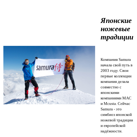
Японские
ножевые
традиции
Компания Samura
начала свой путь в
2003 году. Свои
первые коллекции
компания делала
совместно с
японскими
компаниями MAC
и Mcusta. Сейчас
Samura - это
симбиоз японской
ножевой традиции
и европейской
надёжности.