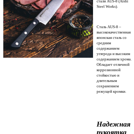
стали AUS-8 (Aishi
Steel Works).
Сталь AUS-8 –
высококачественная
японская сталь со
средним
содержанием
углерода и высоким
содержанием хрома.
Обладает отличной
коррозионной
стойкостью и
длительным
сохранением
режущей кромки.
Надежная
рукоятка