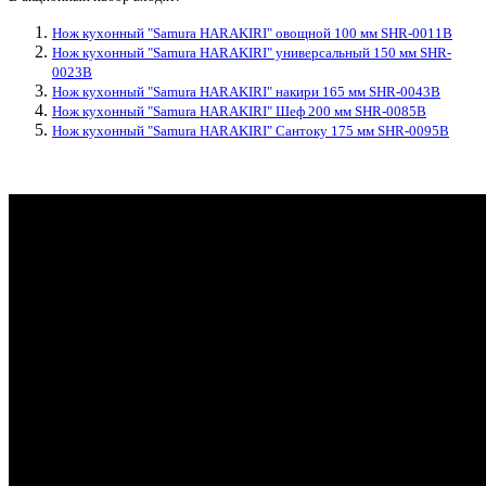
Нож кухонный "Samura HARAKIRI" овощной 100 мм SHR-0011B
Нож кухонный "Samura HARAKIRI" универсальный 150 мм SHR-
0023B
Нож кухонный "Samura HARAKIRI" накири 165 мм SHR-0043B
Нож кухонный "Samura HARAKIRI" Шеф 200 мм SHR-0085B
Нож кухонный "Samura HARAKIRI" Сантоку 175 мм SHR-0095B