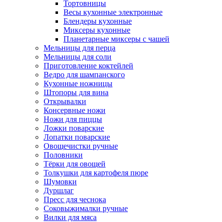
Тортовницы
Весы кухонные электронные
Блендеры кухонные
Миксеры кухонные
Планетарные миксеры с чашей
Мельницы для перца
Мельницы для соли
Приготовление коктейлей
Ведро для шампанского
Кухонные ножницы
Штопоры для вина
Открывалки
Консервные ножи
Ножи для пиццы
Ложки поварские
Лопатки поварские
Овощечистки ручные
Половники
Тёрки для овощей
Толкушки для картофеля пюре
Шумовки
Дуршлаг
Пресс для чеснока
Соковыжималки ручные
Вилки для мяса