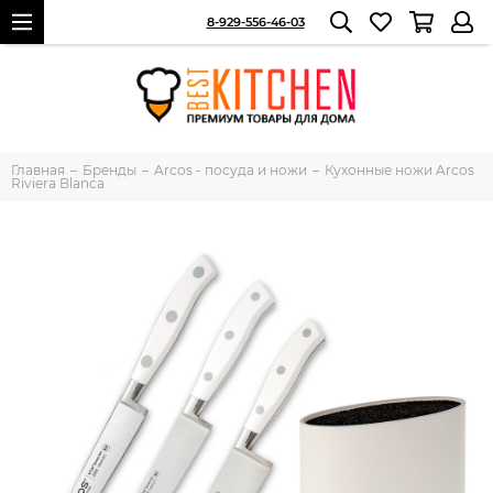
8-929-556-46-03
Главная
Бренды
Arcos - посуда и ножи
Кухонные ножи Arcos
Riviera Blanca