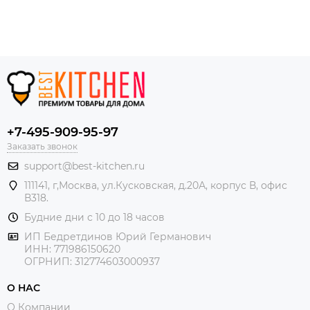
+7-495-909-95-97
Заказать звонок
support@best-kitchen.ru
111141, г,Москва, ул.Кусковская, д.20А, корпус В, офис
В318.
Будние дни с 10 до 18 часов
ИП Бедретдинов Юрий Германович
ИНН:
771986150620
ОГРНИП: 312774603000937
О НАС
О Компании