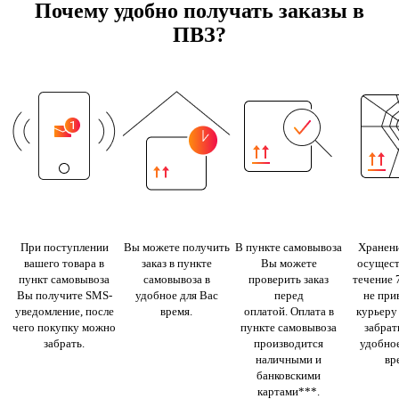
Почему удобно получать заказы в
ПВЗ?
При поступлении
Вы можете получить
В пункте самовывоза
Хранени
вашего товара в
заказ в пункте
Вы можете
осущест
пункт самовывоза
самовывоза в
проверить заказ
течение 
Вы получите SMS-
удобное для Вас
перед
не при
уведомление, после
время.
оплатой. Оплата в
курьеру
чего покупку можно
пункте самовывоза
забрать
забрать.
производится
удобное
наличными и
вр
банковскими
картами***.