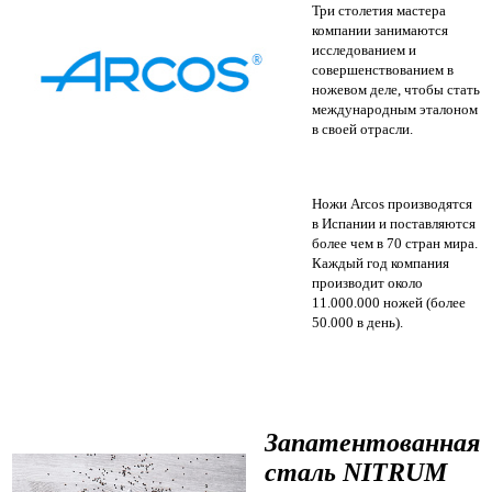
Три столетия мастера
компании занимаются
исследованием и
совершенствованием в
ножевом деле, чтобы стать
международным эталоном
в своей отрасли.
Ножи Arcos производятся
в Испании и поставляются
более чем в 70 стран мира.
Каждый год компания
производит около
11.000.000 ножей (более
50.000 в день).
Запатентованная
сталь NITRUM