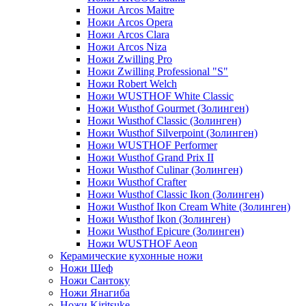
Ножи Arcos Maitre
Ножи Arcos Opera
Ножи Arcos Clara
Ножи Arcos Niza
Ножи Zwilling Pro
Ножи Zwilling Professional "S"
Ножи Robert Welch
Ножи WUSTHOF White Classic
Ножи Wusthof Gourmet (Золинген)
Ножи Wusthof Classic (Золинген)
Ножи Wusthof Silverpoint (Золинген)
Ножи WUSTHOF Performer
Ножи Wusthof Grand Prix II
Ножи Wusthof Culinar (Золинген)
Ножи Wusthof Crafter
Ножи Wusthof Classic Ikon (Золинген)
Ножи Wusthof Ikon Cream White (Золинген)
Ножи Wusthof Ikon (Золинген)
Ножи Wusthof Epicure (Золинген)
Ножи WUSTHOF Aeon
Керамические кухонные ножи
Ножи Шеф
Ножи Сантоку
Ножи Янагиба
Ножи Kiritsuke