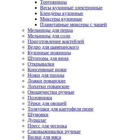
Тортовницы
Весы кухонные электронные
Блендеры кухонные
Миксеры кухонные
Планетарные миксеры с чашей
Мельницы для перца
Мельницы для соли
Приготовление коктейлей
Ведро для шампанского
Кухонные ножницы
Штопоры для вина
Открывалки
Консервные ножи
Ножи для пиццы
Ложки поварские
Лопатки поварские
Овощечистки ручные
Половники
Тёрки для овощей
Толкушки для картофеля пюре
Шумовки
Дуршлаг
Пресс для чеснока
Соковыжималки ручные
Вилки для мяса