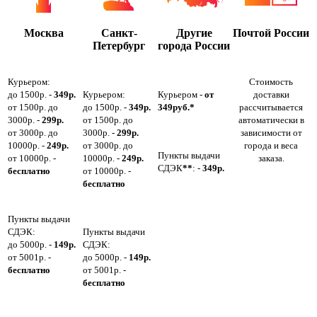
Москва
Санкт-
Другие
Почтой России
Петербург
города России
Курьером:
Стоимость
до 1500р. -
349р.
Курьером:
Курьером -
от
доставки
от 1500р. до
до 1500р. -
349р.
349руб.*
рассчитывается
3000р. -
299р.
от 1500р. до
автоматически в
от 3000р. до
3000р. -
299р.
зависимости от
10000р. -
249р.
от 3000р. до
города и веса
Пункты выдачи
от 10000р. -
10000р. -
249р.
заказа.
СДЭК
**
: -
349р.
бесплатно
от 10000р. -
бесплатно
Пункты выдачи
СДЭК:
Пункты выдачи
до 5000р. -
149р.
СДЭК:
от 5001р. -
до 5000р. -
149р.
бесплатно
от 5001р. -
бесплатно