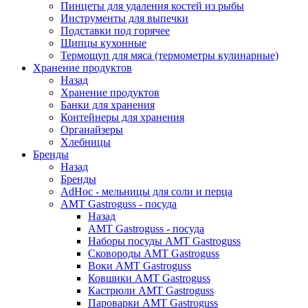
Пинцеты для удаления костей из рыбы
Инструменты для выпечки
Подставки под горячее
Щипцы кухонные
Термощуп для мяса (термометры кулинарные)
Хранение продуктов
Назад
Хранение продуктов
Банки для хранения
Контейнеры для хранения
Органайзеры
Хлебницы
Бренды
Назад
Бренды
AdHoc - мельницы для соли и перца
AMT Gastroguss - посуда
Назад
AMT Gastroguss - посуда
Наборы посуды AMT Gastroguss
Сковороды AMT Gastroguss
Воки AMT Gastroguss
Ковшики AMT Gastroguss
Кастрюли AMT Gastroguss
Пароварки AMT Gastroguss