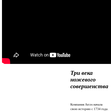
Три века
ножевого
совершенства
Компания Arcos начала
свою историю с 1734 года.