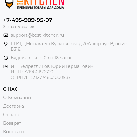
+7-495-909-95-97
Заказать звонок
support@best-kitchen.ru
111141, г,Москва, ул.Кусковская, д.20А, корпус В, офис
В318.
Будние дни с 10 до 18 часов
ИП Бедретдинов Юрий Германович
ИНН:
771986150620
ОГРНИП: 312774603000937
О НАС
О Компании
Доставка
Оплата
Возврат
Контакты