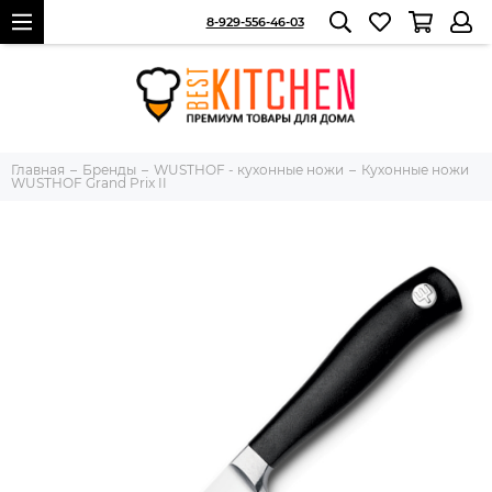
8-929-556-46-03
Главная
Бренды
WUSTHOF - кухонные ножи
Кухонные ножи
WUSTHOF Grand Prix II