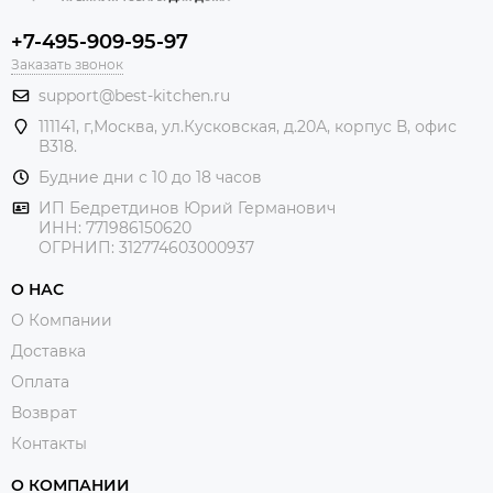
+7-495-909-95-97
Заказать звонок
support@best-kitchen.ru
111141, г,Москва, ул.Кусковская, д.20А, корпус В, офис
В318.
Будние дни с 10 до 18 часов
ИП Бедретдинов Юрий Германович
ИНН:
771986150620
ОГРНИП: 312774603000937
О НАС
О Компании
Доставка
Оплата
Возврат
Контакты
О КОМПАНИИ