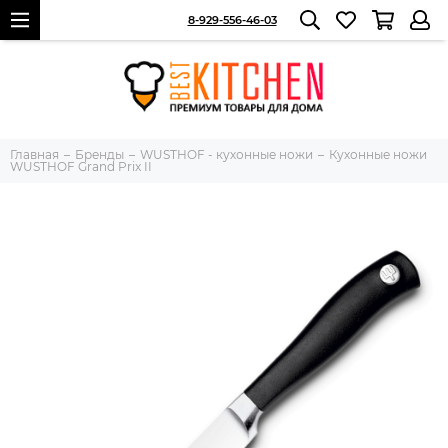
8-929-556-46-03
Главная
Бренды
WUSTHOF - кухонные ножи
Кухонные ножи
WUSTHOF Grand Prix II