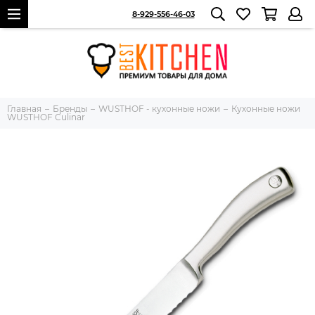
8-929-556-46-03
Главная
Бренды
WUSTHOF - кухонные ножи
Кухонные ножи
WUSTHOF Culinar