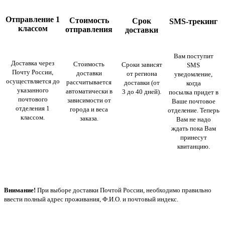
Отправление 1
Стоимость
Срок
SMS-трекинг
классом
отправления
доставки
Вам поступит
Доставка через
Стоимость
Сроки зависят
SMS
Почту России,
доставки
от региона
уведомление,
осуществляется до
рассчитывается
доставки (от
когда
указанного
автоматически в
3 до 40 дней).
посылка придет в
почтового
зависимости от
Ваше почтовое
отделения 1
города и веса
отделение. Теперь
классом.
заказа.
Вам не надо
ждать пока Вам
принесут
квитанцию.
Внимание!
При выборе доставки Почтой России, необходимо правильно
ввести полный адрес проживания, Ф.И.О. и почтовый индекс.