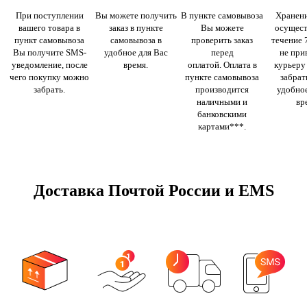
При поступлении
Вы можете получить
В пункте самовывоза
Хранени
вашего товара в
заказ в пункте
Вы можете
осущест
пункт самовывоза
самовывоза в
проверить заказ
течение 
Вы получите SMS-
удобное для Вас
перед
не при
уведомление, после
время.
оплатой. Оплата в
курьеру
чего покупку можно
пункте самовывоза
забрать
забрать.
производится
удобное
наличными и
вр
банковскими
картами***.
Доставка Почтой России и EMS