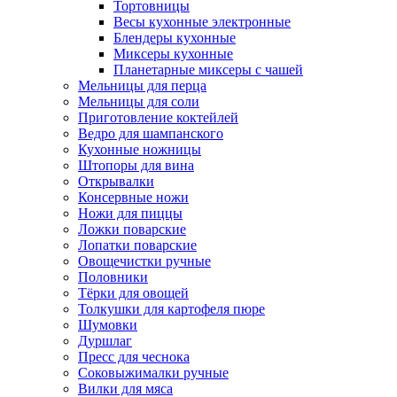
Тортовницы
Весы кухонные электронные
Блендеры кухонные
Миксеры кухонные
Планетарные миксеры с чашей
Мельницы для перца
Мельницы для соли
Приготовление коктейлей
Ведро для шампанского
Кухонные ножницы
Штопоры для вина
Открывалки
Консервные ножи
Ножи для пиццы
Ложки поварские
Лопатки поварские
Овощечистки ручные
Половники
Тёрки для овощей
Толкушки для картофеля пюре
Шумовки
Дуршлаг
Пресс для чеснока
Соковыжималки ручные
Вилки для мяса