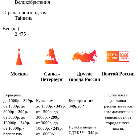
Великобритания
Страна производства
Тайвань
Вес (кг)
2.475
Москва
Санкт-
Другие
Почтой России
Петербург
города России
Курьером:
Стоимость
до 1500р. -
349р.
Курьером:
Курьером -
от
доставки
от 1500р. до
до 1500р. -
349р.
349руб.*
рассчитывается
3000р. -
299р.
от 1500р. до
автоматически в
от 3000р. до
3000р. -
299р.
зависимости от
10000р. -
249р.
от 3000р. до
города и веса
Пункты выдачи
от 10000р. -
10000р. -
249р.
заказа.
СДЭК
**
: -
349р.
бесплатно
от 10000р. -