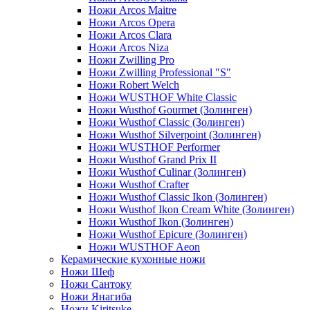
Ножи Arcos Maitre
Ножи Arcos Opera
Ножи Arcos Clara
Ножи Arcos Niza
Ножи Zwilling Pro
Ножи Zwilling Professional "S"
Ножи Robert Welch
Ножи WUSTHOF White Classic
Ножи Wusthof Gourmet (Золинген)
Ножи Wusthof Classic (Золинген)
Ножи Wusthof Silverpoint (Золинген)
Ножи WUSTHOF Performer
Ножи Wusthof Grand Prix II
Ножи Wusthof Culinar (Золинген)
Ножи Wusthof Crafter
Ножи Wusthof Classic Ikon (Золинген)
Ножи Wusthof Ikon Cream White (Золинген)
Ножи Wusthof Ikon (Золинген)
Ножи Wusthof Epicure (Золинген)
Ножи WUSTHOF Aeon
Керамические кухонные ножи
Ножи Шеф
Ножи Сантоку
Ножи Янагиба
Ножи Kiritsuke