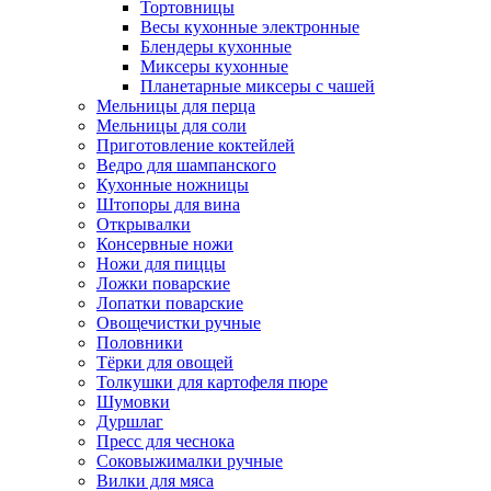
Тортовницы
Весы кухонные электронные
Блендеры кухонные
Миксеры кухонные
Планетарные миксеры с чашей
Мельницы для перца
Мельницы для соли
Приготовление коктейлей
Ведро для шампанского
Кухонные ножницы
Штопоры для вина
Открывалки
Консервные ножи
Ножи для пиццы
Ложки поварские
Лопатки поварские
Овощечистки ручные
Половники
Тёрки для овощей
Толкушки для картофеля пюре
Шумовки
Дуршлаг
Пресс для чеснока
Соковыжималки ручные
Вилки для мяса