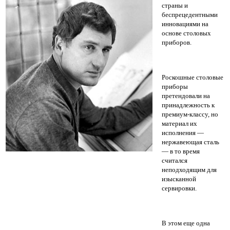
страны и
беспрецедентными
инновациями на
основе столовых
приборов.
Роскошные столовые
приборы
претендовали на
принадлежность к
премиум-классу, но
материал их
исполнения —
нержавеющая сталь
— в то время
считался
неподходящим для
изысканной
сервировки.
В этом еще одна