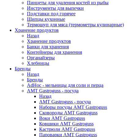
Пинцеты для удаления костей из рыбы
Инструменты для выпечки
Подставки под горячее
Щипцы кухонные
Термощуп для мяса (термометры кулинарные)
Хранение продуктов
Назад
Хранение продуктов
Банки для хранения
Контейнеры для хранения
Органайзеры
Хлебницы
Бренды
Назад
Бренды
AdHoc - мельницы для соли и перца
AMT Gastroguss - посуда
Назад
AMT Gastroguss - посуда
Наборы посуды AMT Gastroguss
Сковороды AMT Gastroguss
Воки AMT Gastroguss
Ковшики AMT Gastroguss
Кастрюли AMT Gastroguss
Пароварки AMT Gastroguss