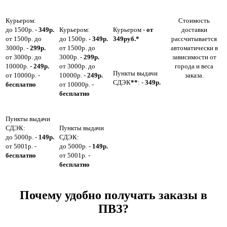
Курьером:
Стоимость
до 1500р. -
349р.
Курьером:
Курьером -
от
доставки
от 1500р. до
до 1500р. -
349р.
349руб.*
рассчитывается
3000р. -
299р.
от 1500р. до
автоматически в
от 3000р. до
3000р. -
299р.
зависимости от
10000р. -
249р.
от 3000р. до
города и веса
Пункты выдачи
от 10000р. -
10000р. -
249р.
заказа.
СДЭК
**
: -
349р.
бесплатно
от 10000р. -
бесплатно
Пункты выдачи
СДЭК:
Пункты выдачи
до 5000р. -
149р.
СДЭК:
от 5001р. -
до 5000р. -
149р.
бесплатно
от 5001р. -
бесплатно
Почему удобно получать заказы в
ПВЗ?