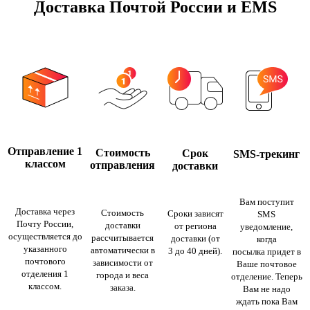
Доставка Почтой России и EMS
Отправление 1
Стоимость
Срок
SMS-трекинг
классом
отправления
доставки
Вам поступит
Доставка через
Стоимость
Сроки зависят
SMS
Почту России,
доставки
от региона
уведомление,
осуществляется до
рассчитывается
доставки (от
когда
указанного
автоматически в
3 до 40 дней).
посылка придет в
почтового
зависимости от
Ваше почтовое
отделения 1
города и веса
отделение. Теперь
классом.
заказа.
Вам не надо
ждать пока Вам