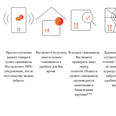
При поступлении
Вы можете получить
В пункте самовывоза
Хранени
вашего товара в
заказ в пункте
Вы можете
осущест
пункт самовывоза
самовывоза в
проверить заказ
течение 
Вы получите SMS-
удобное для Вас
перед
не при
уведомление, после
время.
оплатой. Оплата в
курьеру
чего покупку можно
пункте самовывоза
забрать
забрать.
производится
удобное
наличными и
вр
банковскими
картами***.