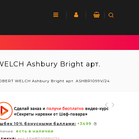
ELCH Ashbury Bright арт.
OBERT WELCH Ashbury Bright арт. ASHBR1099V/24
шбек 10% бонусными баллами:
+
3499
личие:
есть в наличии
тикул:
арт.ASHBR1099V/24