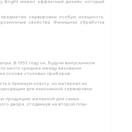
y Bright имеют эффектный дизайн, который
 предметам сервировки особую изящность.
ррозионные свойства. Финишная обработка
ша. В 1955 году он, будучи выпускником
йти нечто среднее между вековыми
на основе столовых приборов.
ь к премиум-классу, но материал их
подходящим для изысканной сервировки.
вою продукцию желанной для самых
ого двора, отодвинув на второй план