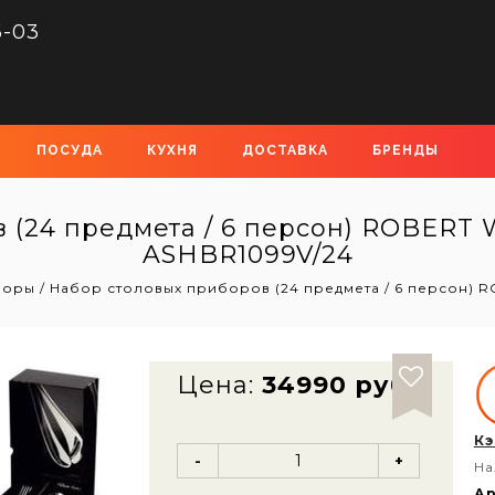
6-03
ПОСУДА
КУХНЯ
ДОСТАВКА
БРЕНДЫ
 (24 предмета / 6 персон) ROBERT W
ASHBR1099V/24
боры
/
Набор столовых приборов (24 предмета / 6 персон) R
Цена:
34990 руб
Кэ
-
+
На
Ар