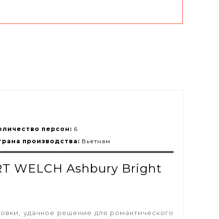
оличество персон:
6
трана производства:
Вьетнам
RT WELCH Ashbury Bright
ровки, удачное решение для романтического