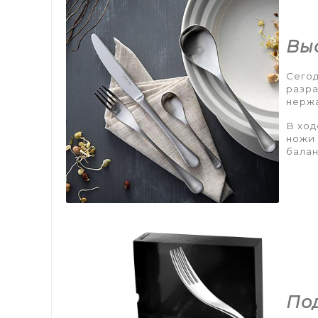
Вы
Сегод
разра
нержа
В ход
ножи 
балан
По