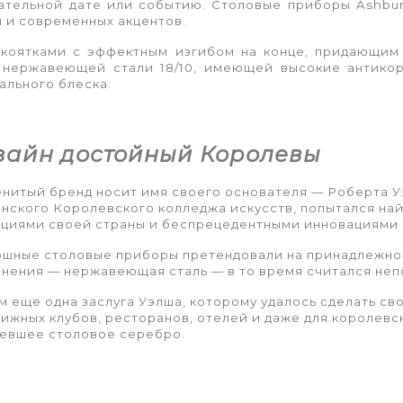
нательной дате или событию. Столовые приборы Ashbur
и и современных акцентов.
укоятками с эффектным изгибом на конце, придающим
нержавеющей стали 18/10, имеющей высокие антико
ального блеска.
зайн достойный Королевы
нитый бренд носит имя своего основателя — Роберта Уэл
нского Королевского колледжа искусств, попытался на
циями своей страны и беспрецедентными инновациями 
шные столовые приборы претендовали на принадлежност
нения — нержавеющая сталь — в то время считался не
м еще одна заслуга Уэлша, которому удалось сделать с
ижных клубов, ресторанов, отелей и даже для королевск
евшее столовое серебро.