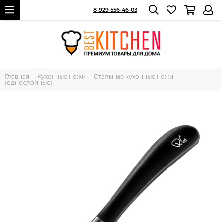
8-929-556-46-03
Главная
Кухонные ножи
Стальные кухонные ножи
(однослойные)