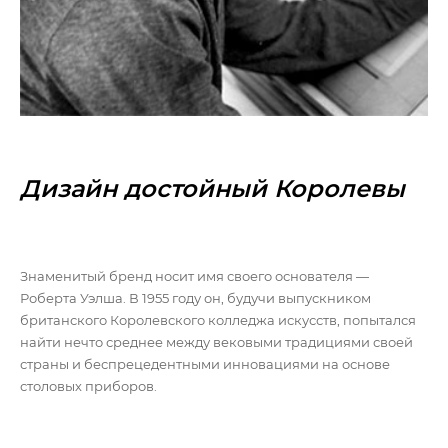
Дизайн достойный Королевы
Знаменитый бренд носит имя своего основателя —
Роберта Уэлша. В 1955 году он, будучи выпускником
британского Королевского колледжа искусств, попытался
найти нечто среднее между вековыми традициями своей
страны и беспрецедентными инновациями на основе
столовых приборов.