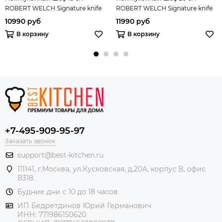
ROBERT WELCH Signature knife
ROBERT WELCH Signature knife
арт. SIGSA2034V
арт. SIGSA2035V
10990 руб
11990 руб
В корзину
В корзину
+7-495-909-95-97
Заказать звонок
support@best-kitchen.ru
111141, г,Москва, ул.Кусковская, д.20А, корпус В, офис
В318.
Будние дни с 10 до 18 часов
ИП Бедретдинов Юрий Германович
ИНН:
771986150620