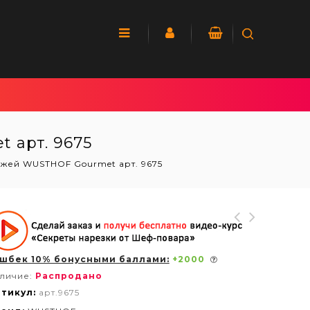
 арт. 9675
ожей WUSTHOF Gourmet арт. 9675
шбек 10% бонусными баллами:
+
2000
личие:
Распродано
тикул:
арт.9675