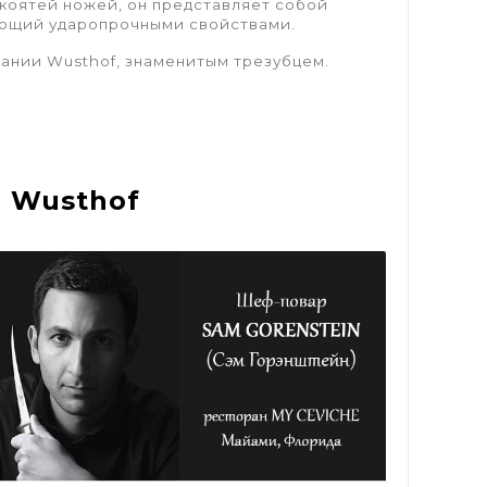
коятей ножей, он представляет собой
ающий ударопрочными свойствами.
пании Wusthof, знаменитым трезубцем.
 Wusthof