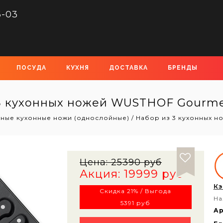
6-03
ПОСУДА
КУХНЯ
ДОСТАВКА
БРЕНДЫ
3 кухонных ножей WUSTHOF Gourmet
ьные кухонные ножи (однослойные)
/
Набор из 3 кухонных н
Цена:
25390 руб
Акция: 19999 руб
Кэ
Скидка 21% / Выгода
На
5391 руб
Ар