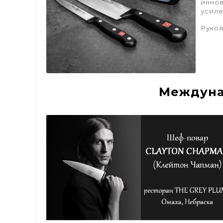
иннов
усиле
Рукоя
Междуна