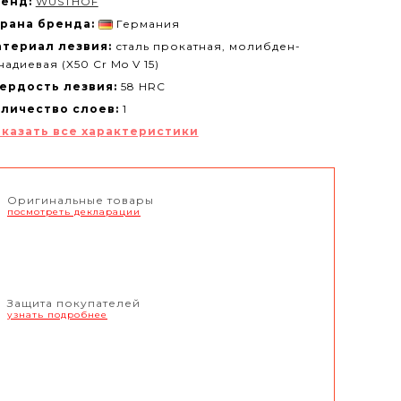
енд:
WUSTHOF
рана бренда:
Германия
териал лезвия:
сталь прокатная, молибден-
надиевая (X50 Cr Mo V 15)
ердость лезвия:
58 HRC
личество слоев:
1
казать все характеристики
Оригинальные товары
посмотреть декларации
Защита покупателей
узнать подробнее