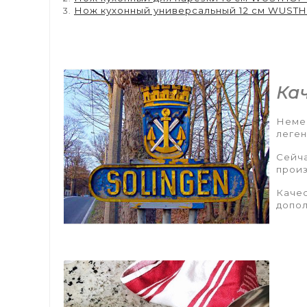
Нож кухонный универсальный 12 см WUSTHO
Ка
Немец
леген
Сейча
прои
Качес
допол