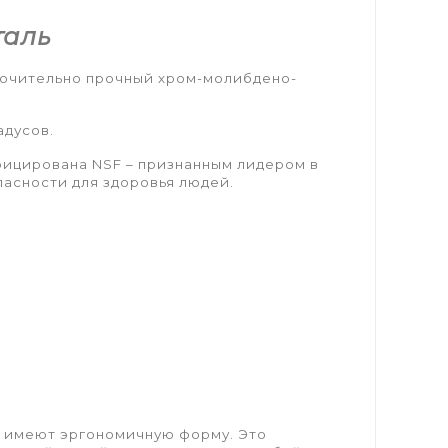
таль
лючительно прочный хром-молибдено-
адусов.
фицирована NSF – признанным лидером в
асности для здоровья людей.
и имеют эргономичную форму. Это