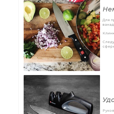
Не
Для п
ванад
Клинк
Следу
сфере
Уд
Рукоя