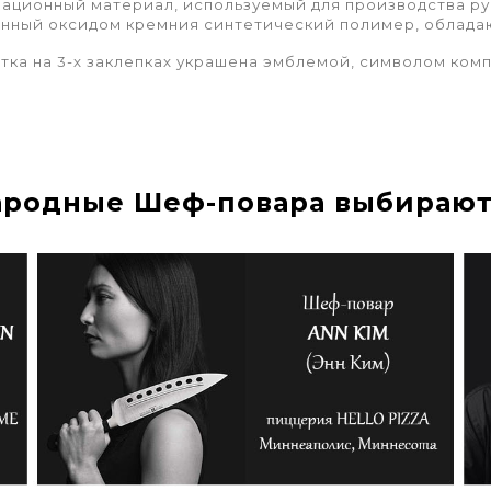
ационный материал, используемый для производства ру
нный оксидом кремния синтетический полимер, облад
тка на 3-х заклепках украшена эмблемой, символом ком
родные Шеф-повара выбирают