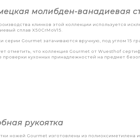
мецкая молибден-ванадиевая с
роизводства клинков этой коллекции используется иск
иевый сплав X50CrMoV15.
и серии Gourmet затачиваются вручную, под углом 15 гр
ет отметить, что коллекция Gourmet от Wuesthof серти
 проверки кухонных принадлежностей на предмет безоп
обная рукоятка
тки ножей Gourmet изготовлены из полиоксиметилена 