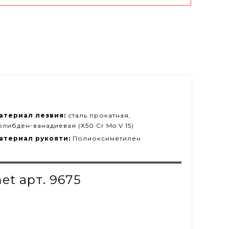
атериал лезвия:
сталь прокатная,
олибден-ванадиевая (X50 Cr Mo V 15)
атериал рукояти:
Полиоксиметилен
t арт. 9675