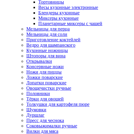
Тортовницы
Весы кухонные электронные
Блендеры кухонные
Миксеры кухонные
Планетарные миксеры с чашей
Мельницы для перца
Мельницы для соли
Приготовление коктейлей
Ведро для шампанского
Кухонные ножницы
Штопоры для вина
Открывалки
Консервные ножи
Ножи для пиццы
Ложки поварские
Лопатки поварские
Овощечистки ручные
Половники
Тёрки для овощей
Толкушки для картофеля пюре
Шумовки
Дуршлаг
Пресс для чеснока
Соковыжималки ручные
Вилки для мяса