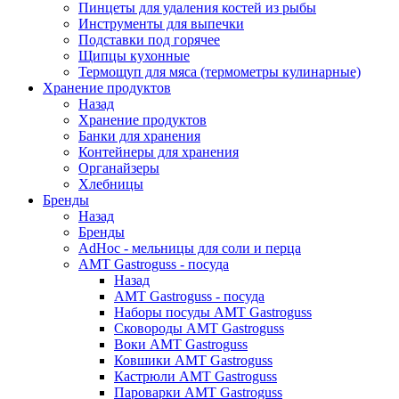
Пинцеты для удаления костей из рыбы
Инструменты для выпечки
Подставки под горячее
Щипцы кухонные
Термощуп для мяса (термометры кулинарные)
Хранение продуктов
Назад
Хранение продуктов
Банки для хранения
Контейнеры для хранения
Органайзеры
Хлебницы
Бренды
Назад
Бренды
AdHoc - мельницы для соли и перца
AMT Gastroguss - посуда
Назад
AMT Gastroguss - посуда
Наборы посуды AMT Gastroguss
Сковороды AMT Gastroguss
Воки AMT Gastroguss
Ковшики AMT Gastroguss
Кастрюли AMT Gastroguss
Пароварки AMT Gastroguss