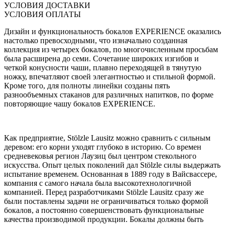
УСЛОВИЯ ДОСТАВКИ
УСЛОВИЯ ОПЛАТЫ
Дизайн и функциональность бокалов EXPERIENCE оказались
настолько превосходными, что изначально созданная
коллекция из четырех бокалов, по многочисленным просьбам
была расширена до семи. Сочетание широких изгибов и
четкой конусности чаши, плавно переходящей в тянутую
ножку, впечатляют своей элегантностью и стильной формой.
Кроме того, для полноты линейки созданы пять
разнообъемных стаканов для различных напитков, по форме
повторяющие чашу бокалов EXPERIENCE.
Как предприятие, Stölzle Lausitz можно сравнить с сильным
деревом: его корни уходят глубоко в историю. Со времен
средневековья регион Лаузиц был центром стекольного
искусства. Опыт целых поколений дал Stölzle силы выдержать
испытание временем. Основанная в 1889 году в Вайсвассере,
компания с самого начала была высокотехнологичной
компанией. Перед разработчиками Stölzle Lausitz сразу же
были поставлены задачи не ограничиваться только формой
бокалов, а постоянно совершенствовать функциональные
качества производимой продукции. Бокалы должны быть