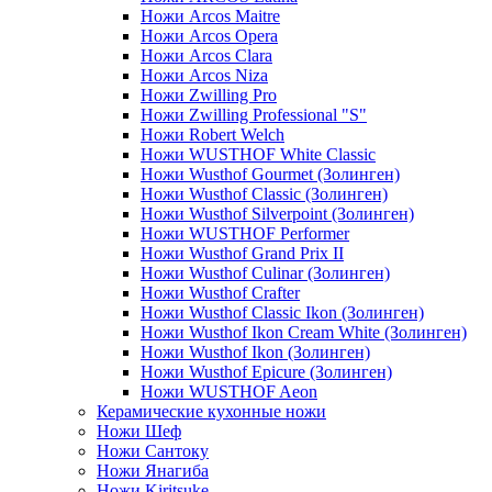
Ножи Arcos Maitre
Ножи Arcos Opera
Ножи Arcos Clara
Ножи Arcos Niza
Ножи Zwilling Pro
Ножи Zwilling Professional "S"
Ножи Robert Welch
Ножи WUSTHOF White Classic
Ножи Wusthof Gourmet (Золинген)
Ножи Wusthof Classic (Золинген)
Ножи Wusthof Silverpoint (Золинген)
Ножи WUSTHOF Performer
Ножи Wusthof Grand Prix II
Ножи Wusthof Culinar (Золинген)
Ножи Wusthof Crafter
Ножи Wusthof Classic Ikon (Золинген)
Ножи Wusthof Ikon Cream White (Золинген)
Ножи Wusthof Ikon (Золинген)
Ножи Wusthof Epicure (Золинген)
Ножи WUSTHOF Aeon
Керамические кухонные ножи
Ножи Шеф
Ножи Сантоку
Ножи Янагиба
Ножи Kiritsuke