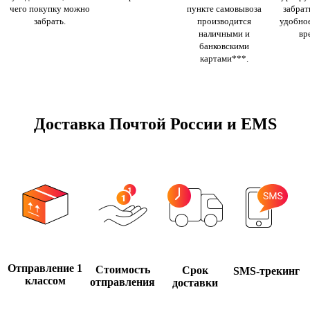
чего покупку можно
пункте самовывоза
забрать
забрать.
производится
удобное
наличными и
вр
банковскими
картами***.
Доставка Почтой России и EMS
Отправление 1
Стоимость
Срок
SMS-трекинг
классом
отправления
доставки