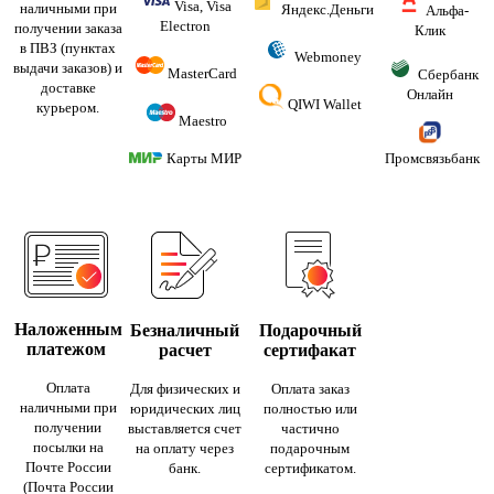
Visa, Visa
наличными при
Яндекс.Деньги
Альфа-
Electron
получении заказа
Клик
в ПВЗ (пунктах
Webmoney
выдачи заказов) и
MasterCard
Сбербанк
доставке
Онлайн
QIWI Wallet
курьером.
Maestro
Карты МИР
Промсвязьбанк
Наложенным
Безналичный
Подарочный
платежом
расчет
сертифакат
Оплата
Для физических и
Оплата заказ
наличными при
юридических лиц
полностью или
получении
выставляется счет
частично
посылки на
на оплату через
подарочным
Почте России
банк.
сертификатом.
(Почта России