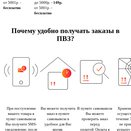
от 5001р. -
до 5000р. -
149р.
бесплатно
от 5001р. -
бесплатно
Почему удобно получать заказы в
ПВЗ?
При поступлении
Вы можете получить
В пункте самовывоза
Хранени
вашего товара в
заказ в пункте
Вы можете
осущест
пункт самовывоза
самовывоза в
проверить заказ
течение 
Вы получите SMS-
удобное для Вас
перед
не при
уведомление, после
время.
оплатой. Оплата в
курьеру