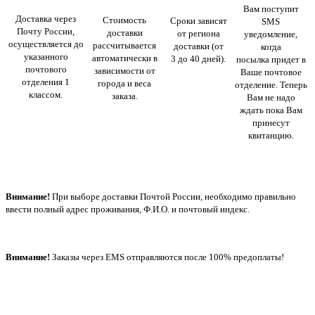
Вам поступит
Доставка через
Стоимость
Сроки зависят
SMS
Почту России,
доставки
от региона
уведомление,
осуществляется до
рассчитывается
доставки (от
когда
указанного
автоматически в
3 до 40 дней).
посылка придет в
почтового
зависимости от
Ваше почтовое
отделения 1
города и веса
отделение. Теперь
классом.
заказа.
Вам не надо
ждать пока Вам
принесут
квитанцию.
Внимание!
При выборе доставки Почтой России, необходимо правильно
ввести полный адрес проживания, Ф.И.О. и почтовый индекс.
Внимание!
Заказы через EMS отправляются после 100% предоплаты!