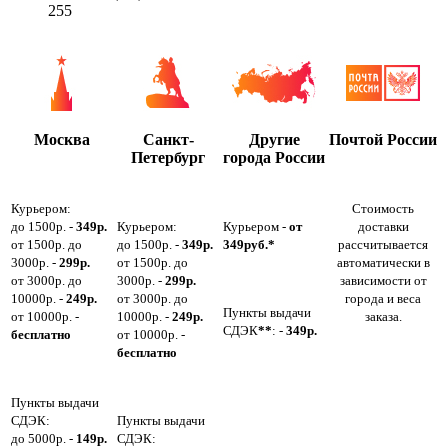
255
Москва
Санкт-
Другие
Почтой России
Петербург
города России
Курьером:
Стоимость
до 1500р. -
349р.
Курьером:
Курьером -
от
доставки
от 1500р. до
до 1500р. -
349р.
349руб.*
рассчитывается
3000р. -
299р.
от 1500р. до
автоматически в
от 3000р. до
3000р. -
299р.
зависимости от
10000р. -
249р.
от 3000р. до
города и веса
Пункты выдачи
от 10000р. -
10000р. -
249р.
заказа.
СДЭК
**
: -
349р.
бесплатно
от 10000р. -
бесплатно
Пункты выдачи
СДЭК:
Пункты выдачи
до 5000р. -
149р.
СДЭК: