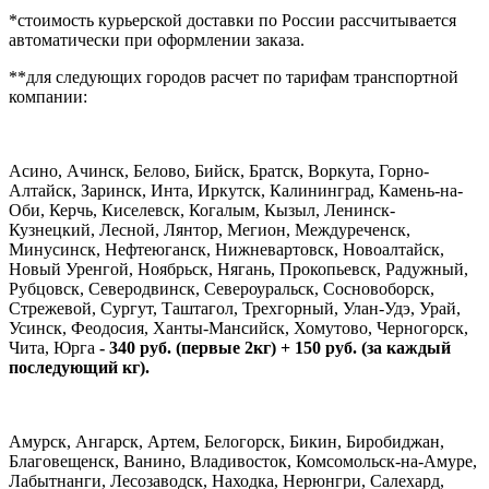
*стоимость курьерской доставки по России рассчитывается
автоматически при оформлении заказа.
**для следующих городов расчет по тарифам транспортной
компании:
Асино, Ачинск, Белово, Бийск, Братск, Воркута, Горно-
Алтайск, Заринск, Инта, Иркутск, Калининград, Камень-на-
Оби, Керчь, Киселевск, Когалым, Кызыл, Ленинск-
Кузнецкий, Лесной, Лянтор, Мегион, Междуреченск,
Минусинск, Нефтеюганск, Нижневартовск, Новоалтайск,
Новый Уренгой, Ноябрьск, Нягань, Прокопьевск, Радужный,
Рубцовск, Северодвинск, Североуральск, Сосновоборск,
Стрежевой, Сургут, Таштагол, Трехгорный, Улан-Удэ, Урай,
Усинск, Феодосия, Ханты-Мансийск, Хомутово, Черногорск,
Чита, Юрга
- 340 руб. (первые 2кг) + 150 руб. (за каждый
последующий кг).
Амурск, Ангарск, Артем, Белогорск, Бикин, Биробиджан,
Благовещенск, Ванино, Владивосток, Комсомольск-на-Амуре,
Лабытнанги, Лесозаводск, Находка, Нерюнгри, Салехард,