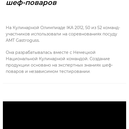
шеф-поваров
На Кулинарной Олимпиаде IKA 2012, 50 из 52 команд-
участников использовали на соревнованиях посуду
AMT Gastroguss.
Она разрабатывалась вместе с Немецкой
Национальной Кулинарной командой. Создание
продукции основано на экспертных знаниях шеф-
поваров и независимом тестировании
.