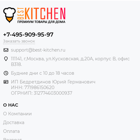
+7-495-909-95-97
Заказать звонок
support@best-kitchen.ru
111141, г,Москва, ул.Кусковская, д.20А, корпус В, офис
В318.
Будние дни с 10 до 18 часов
ИП Бедретдинов Юрий Германович
ИНН:
771986150620
ОГРНИП: 312774603000937
О НАС
О Компании
Доставка
Оплата