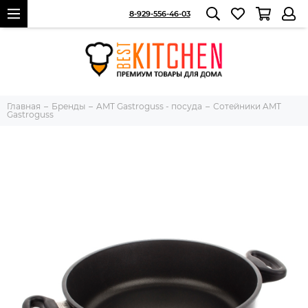
8-929-556-46-03
Главная
Бренды
AMT Gastroguss - посуда
Сотейники AMT
Gastroguss