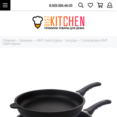
8-929-556-46-03
Главная
Бренды
AMT Gastroguss - посуда
Сковороды AMT
Gastroguss