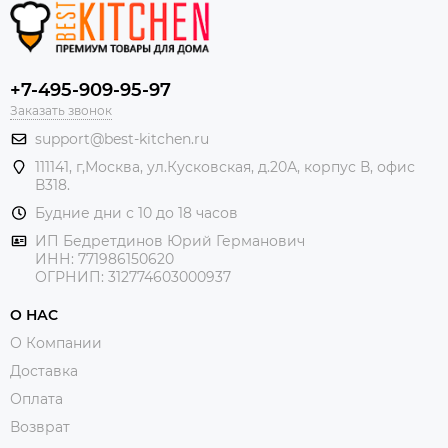
+7-495-909-95-97
Заказать звонок
support@best-kitchen.ru
111141, г,Москва, ул.Кусковская, д.20А, корпус В, офис
В318.
Будние дни с 10 до 18 часов
ИП Бедретдинов Юрий Германович
ИНН:
771986150620
ОГРНИП: 312774603000937
О НАС
О Компании
Доставка
Оплата
Возврат