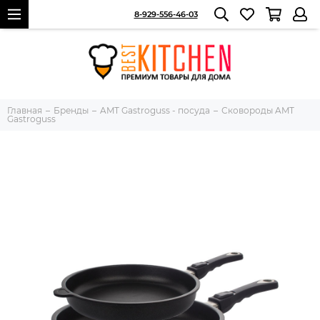
8-929-556-46-03
Главная
Бренды
AMT Gastroguss - посуда
Сковороды AMT
Gastroguss