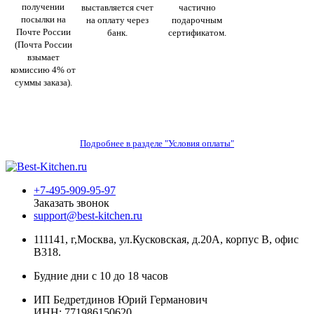
получении
выставляется счет
частично
посылки на
на оплату через
подарочным
Почте России
банк.
сертификатом.
(Почта России
взымает
комиссию 4% от
суммы заказа).
Подробнее в разделе "Условия оплаты"
+7-495-909-95-97
Заказать звонок
support@best-kitchen.ru
111141, г,Москва, ул.Кусковская, д.20А, корпус В, офис
В318.
Будние дни с 10 до 18 часов
ИП Бедретдинов Юрий Германович
ИНН:
771986150620