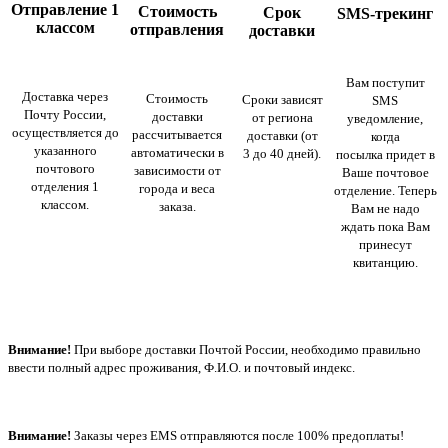
Отправление 1
Стоимость
Срок
SMS-трекинг
классом
отправления
доставки
Вам поступит
Доставка через
Стоимость
Сроки зависят
SMS
Почту России,
доставки
от региона
уведомление,
осуществляется до
рассчитывается
доставки (от
когда
указанного
автоматически в
3 до 40 дней).
посылка придет в
почтового
зависимости от
Ваше почтовое
отделения 1
города и веса
отделение. Теперь
классом.
заказа.
Вам не надо
ждать пока Вам
принесут
квитанцию.
Внимание!
При выборе доставки Почтой России, необходимо правильно
ввести полный адрес проживания, Ф.И.О. и почтовый индекс.
Внимание!
Заказы через EMS отправляются после 100% предоплаты!