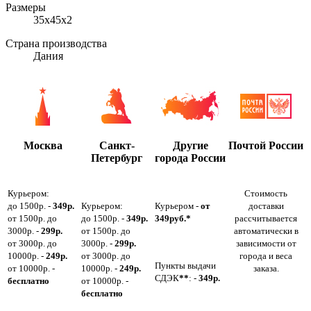
Размеры
35х45х2
Страна производства
Дания
Москва
Санкт-
Другие
Почтой России
Петербург
города России
Курьером:
Стоимость
до 1500р. -
349р.
Курьером:
Курьером -
от
доставки
от 1500р. до
до 1500р. -
349р.
349руб.*
рассчитывается
3000р. -
299р.
от 1500р. до
автоматически в
от 3000р. до
3000р. -
299р.
зависимости от
10000р. -
249р.
от 3000р. до
города и веса
Пункты выдачи
от 10000р. -
10000р. -
249р.
заказа.
СДЭК
**
: -
349р.
бесплатно
от 10000р. -
бесплатно