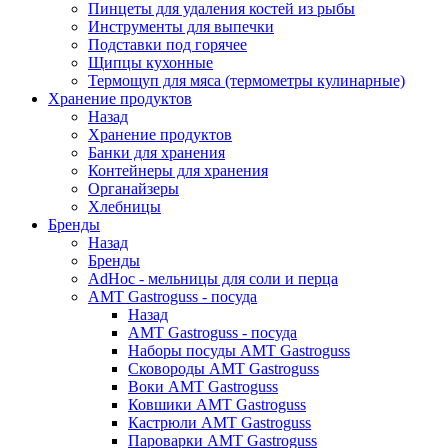
Пинцеты для удаления костей из рыбы
Инструменты для выпечки
Подставки под горячее
Щипцы кухонные
Термощуп для мяса (термометры кулинарные)
Хранение продуктов
Назад
Хранение продуктов
Банки для хранения
Контейнеры для хранения
Органайзеры
Хлебницы
Бренды
Назад
Бренды
AdHoc - мельницы для соли и перца
AMT Gastroguss - посуда
Назад
AMT Gastroguss - посуда
Наборы посуды AMT Gastroguss
Сковороды AMT Gastroguss
Воки AMT Gastroguss
Ковшики AMT Gastroguss
Кастрюли AMT Gastroguss
Пароварки AMT Gastroguss