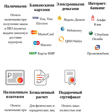
Интернет-
Электронными
Банковскими
Наличными
банкинг
деньгами
картами
Оплата
Visa, Visa
наличными при
Яндекс.Деньги
Альфа-
Electron
получении заказа
Клик
в ПВЗ (пунктах
Webmoney
выдачи заказов) и
MasterCard
Сбербанк
доставке
Онлайн
QIWI Wallet
курьером.
Maestro
Карты МИР
Промсвязьбанк
Наложенным
Безналичный
Подарочный
платежом
расчет
сертифакат
Оплата
Для физических и
Оплата заказ
наличными при
юридических лиц
полностью или