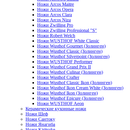
Ножи Arcos Maitre
Ножи Arcos Opera
Ножи Arcos Clara
Ножи Arcos Niza
Ножи Zwilling Pro
Ножи Zwilling Professional "S"
Ножи Robert Welch
Ножи WUSTHOF White Classic
Ножи Wusthof Gourmet (Золинген)
Ножи Wusthof Classic (Золинген)
Ножи Wusthof Silverpoint (Золинген)
Ножи WUSTHOF Performer
Ножи Wusthof Grand Prix II
Ножи Wusthof Culinar (Золинген)
Ножи Wusthof Crafter
Ножи Wusthof Classic Ikon (Золинген)
Ножи Wusthof Ikon Cream White (Золинген)
Ножи Wusthof Ikon (Золинген)
Ножи Wusthof Epicure (Золинген)
Ножи WUSTHOF Aeon
Керамические кухонные ножи
Ножи Шеф
Ножи Сантоку
Ножи Янагиба
Ножи Kiritsuke