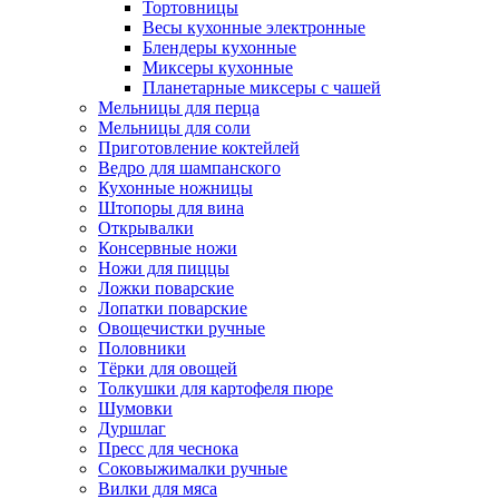
Тортовницы
Весы кухонные электронные
Блендеры кухонные
Миксеры кухонные
Планетарные миксеры с чашей
Мельницы для перца
Мельницы для соли
Приготовление коктейлей
Ведро для шампанского
Кухонные ножницы
Штопоры для вина
Открывалки
Консервные ножи
Ножи для пиццы
Ложки поварские
Лопатки поварские
Овощечистки ручные
Половники
Тёрки для овощей
Толкушки для картофеля пюре
Шумовки
Дуршлаг
Пресс для чеснока
Соковыжималки ручные
Вилки для мяса