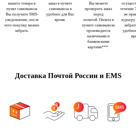
вашего товара в
заказ в пункте
Вы можете
осущест
пункт самовывоза
самовывоза в
проверить заказ
течение 
Вы получите SMS-
удобное для Вас
перед
не при
уведомление, после
время.
оплатой. Оплата в
курьеру
чего покупку можно
пункте самовывоза
забрать
забрать.
производится
удобное
наличными и
вр
банковскими
картами***.
Доставка Почтой России и EMS