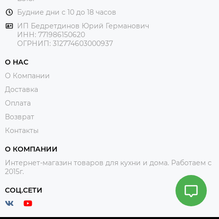
Будние дни с 10 до 18 часов
ИП Бедретдинов Юрий Германович
ИНН:
771986150620
ОГРНИП: 312774603000937
О НАС
О Компании
Доставка
Оплата
Возврат
Контакты
О КОМПАНИИ
Интернет-магазин товаров для кухни и дома. Работаем с
2015г.
СОЦ.СЕТИ