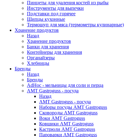
Пинцеты для удаления костей из рыбы
Инструменты для выпечки
Подставки под горячее
Щипцы кухонные
Термощуп для мяса (термометры кулинарные)
Хранение продуктов
Назад
Хранение продуктов
Банки для хранения
Контейнеры для хранения
Органайзеры
Хлебницы
Бренды
Назад
Бренды
AdHoc - мельницы для соли и перца
AMT Gastroguss - посуда
Назад
AMT Gastroguss - посуда
Наборы посуды AMT Gastroguss
Сковороды AMT Gastroguss
Воки AMT Gastroguss
Ковшики AMT Gastroguss
Кастрюли AMT Gastroguss
Пароварки AMT Gastroguss