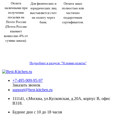
Оплата
Для физических и
Оплата заказ
наличными при
юридических лиц
полностью или
получении
выставляется счет
частично
посылки на
на оплату через
подарочным
Почте России
банк.
сертификатом.
(Почта России
взымает
комиссию 4% от
суммы заказа).
Подробнее в разделе "Условия оплаты"
+7-495-909-95-97
Заказать звонок
support@best-kitchen.ru
111141, г,Москва, ул.Кусковская, д.20А, корпус В, офис
В318.
Будние дни с 10 до 18 часов