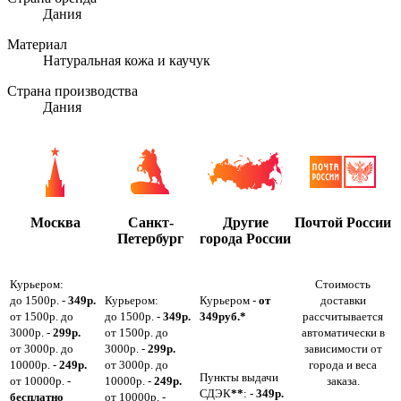
Дания
Материал
Натуральная кожа и каучук
Страна производства
Дания
Москва
Санкт-
Другие
Почтой России
Петербург
города России
Курьером:
Стоимость
до 1500р. -
349р.
Курьером:
Курьером -
от
доставки
от 1500р. до
до 1500р. -
349р.
349руб.*
рассчитывается
3000р. -
299р.
от 1500р. до
автоматически в
от 3000р. до
3000р. -
299р.
зависимости от
10000р. -
249р.
от 3000р. до
города и веса
Пункты выдачи
от 10000р. -
10000р. -
249р.
заказа.
СДЭК
**
: -
349р.
бесплатно
от 10000р. -