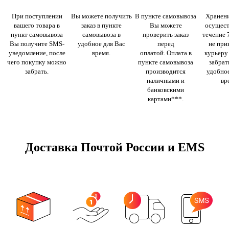
При поступлении
Вы можете получить
В пункте самовывоза
Хранени
вашего товара в
заказ в пункте
Вы можете
осущест
пункт самовывоза
самовывоза в
проверить заказ
течение 
Вы получите SMS-
удобное для Вас
перед
не при
уведомление, после
время.
оплатой. Оплата в
курьеру
чего покупку можно
пункте самовывоза
забрать
забрать.
производится
удобное
наличными и
вр
банковскими
картами***.
Доставка Почтой России и EMS