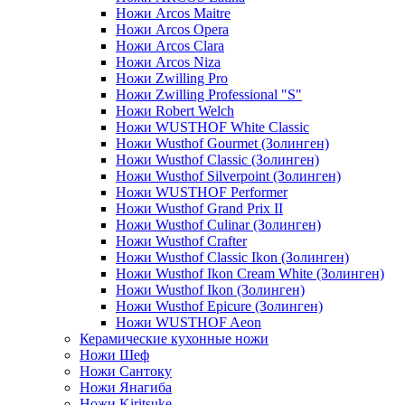
Ножи Arcos Maitre
Ножи Arcos Opera
Ножи Arcos Clara
Ножи Arcos Niza
Ножи Zwilling Pro
Ножи Zwilling Professional "S"
Ножи Robert Welch
Ножи WUSTHOF White Classic
Ножи Wusthof Gourmet (Золинген)
Ножи Wusthof Classic (Золинген)
Ножи Wusthof Silverpoint (Золинген)
Ножи WUSTHOF Performer
Ножи Wusthof Grand Prix II
Ножи Wusthof Culinar (Золинген)
Ножи Wusthof Crafter
Ножи Wusthof Classic Ikon (Золинген)
Ножи Wusthof Ikon Cream White (Золинген)
Ножи Wusthof Ikon (Золинген)
Ножи Wusthof Epicure (Золинген)
Ножи WUSTHOF Aeon
Керамические кухонные ножи
Ножи Шеф
Ножи Сантоку
Ножи Янагиба
Ножи Kiritsuke