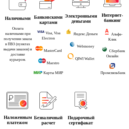
Интернет-
Электронными
Банковскими
Наличными
банкинг
деньгами
картами
Оплата
Visa, Visa
наличными при
Яндекс.Деньги
Альфа-
Electron
получении заказа
Клик
в ПВЗ (пунктах
Webmoney
выдачи заказов) и
MasterCard
Сбербанк
доставке
Онлайн
QIWI Wallet
курьером.
Maestro
Карты МИР
Промсвязьбанк
Наложенным
Безналичный
Подарочный
платежом
расчет
сертифакат