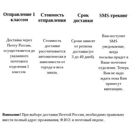
Отправление 1
Стоимость
Срок
SMS-трекинг
классом
отправления
доставки
Вам поступит
Доставка через
Стоимость
Сроки зависят
SMS
Почту России,
доставки
от региона
уведомление,
осуществляется до
рассчитывается
доставки (от
когда
указанного
автоматически в
3 до 40 дней).
посылка придет в
почтового
зависимости от
Ваше почтовое
отделения 1
города и веса
отделение. Теперь
классом.
заказа.
Вам не надо
ждать пока Вам
принесут
квитанцию.
Внимание!
При выборе доставки Почтой России, необходимо правильно
ввести полный адрес проживания, Ф.И.О. и почтовый индекс.