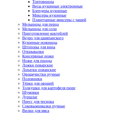
Тортовницы
Весы кухонные электронные
Блендеры кухонные
Миксеры кухонные
Планетарные миксеры с чашей
Мельницы для перца
Мельницы для соли
Приготовление коктейлей
Ведро для шампанского
Кухонные ножницы
Штопоры для вина
Открывалки
Консервные ножи
Ножи для пиццы
Ложки поварские
Лопатки поварские
Овощечистки ручные
Половники
Тёрки для овощей
Толкушки для картофеля пюре
Шумовки
Дуршлаг
Пресс для чеснока
Соковыжималки ручные
Вилки для мяса