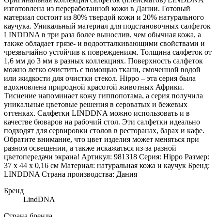
изготовлена из переработанной кожи в Дании. Готовый
материал состоит из 80% твердой кожи и 20% натурального
каучука. Уникальный материал для подстановочных салфеток
LINDDNA в три раза более вынослив, чем обычная кожа, а
также обладает грязе- и водоотталкивающими свойствами и
чрезвычайно устойчив к повреждениям. Толщина салфеток от
1,6 мм до 3 мм в разных коллекциях. Поверхность салфеток
можно легко очистить с помощью ткани, смоченной водой
или жидкости для очистки стекол. Hippo – эта серия была
вдохновлена природной красотой животных Африки.
Тиснение напоминает кожу гиппопотама, а серия получила
уникальные цветовые решения в сероватых и бежевых
оттенках. Салфетки LINDDNA можно использовать и в
качестве бюваров на рабочий стол. Эти салфетки идеально
подходят для сервировки столов в ресторанах, барах и кафе.
Обратите внимание, что цвет изделия может меняться при
разном освещении, а также искажаться из-за разной
цветопередачи экрана! Артикул: 981318 Серия: Hippo Размер:
37 х 44 х 0,16 см Материал: натуральная кожа и каучук Бренд:
LINDDNA Страна производства: Дания
Бренд
LindDNA
Страна бренда