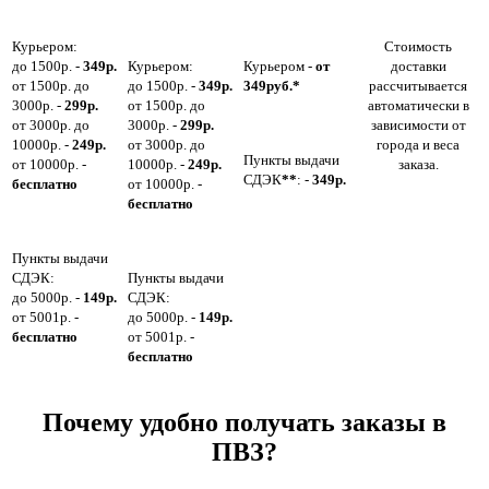
Курьером:
Стоимость
до 1500р. -
349р.
Курьером:
Курьером -
от
доставки
от 1500р. до
до 1500р. -
349р.
349руб.*
рассчитывается
3000р. -
299р.
от 1500р. до
автоматически в
от 3000р. до
3000р. -
299р.
зависимости от
10000р. -
249р.
от 3000р. до
города и веса
Пункты выдачи
от 10000р. -
10000р. -
249р.
заказа.
СДЭК
**
: -
349р.
бесплатно
от 10000р. -
бесплатно
Пункты выдачи
СДЭК:
Пункты выдачи
до 5000р. -
149р.
СДЭК:
от 5001р. -
до 5000р. -
149р.
бесплатно
от 5001р. -
бесплатно
Почему удобно получать заказы в
ПВЗ?