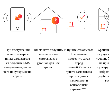
При поступлении
Вы можете получить
В пункте самовывоза
Хранени
вашего товара в
заказ в пункте
Вы можете
осущест
пункт самовывоза
самовывоза в
проверить заказ
течение 
Вы получите SMS-
удобное для Вас
перед
не при
уведомление, после
время.
оплатой. Оплата в
курьеру
чего покупку можно
пункте самовывоза
забрать
забрать.
производится
удобное
наличными и
вр
банковскими
картами***.