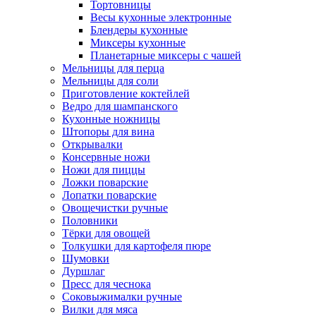
Тортовницы
Весы кухонные электронные
Блендеры кухонные
Миксеры кухонные
Планетарные миксеры с чашей
Мельницы для перца
Мельницы для соли
Приготовление коктейлей
Ведро для шампанского
Кухонные ножницы
Штопоры для вина
Открывалки
Консервные ножи
Ножи для пиццы
Ложки поварские
Лопатки поварские
Овощечистки ручные
Половники
Тёрки для овощей
Толкушки для картофеля пюре
Шумовки
Дуршлаг
Пресс для чеснока
Соковыжималки ручные
Вилки для мяса