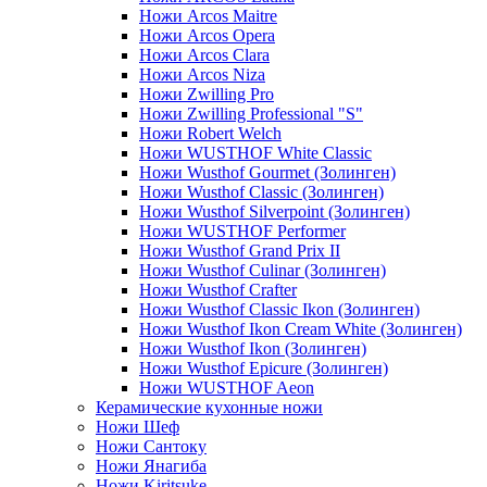
Ножи Arcos Maitre
Ножи Arcos Opera
Ножи Arcos Clara
Ножи Arcos Niza
Ножи Zwilling Pro
Ножи Zwilling Professional "S"
Ножи Robert Welch
Ножи WUSTHOF White Classic
Ножи Wusthof Gourmet (Золинген)
Ножи Wusthof Classic (Золинген)
Ножи Wusthof Silverpoint (Золинген)
Ножи WUSTHOF Performer
Ножи Wusthof Grand Prix II
Ножи Wusthof Culinar (Золинген)
Ножи Wusthof Crafter
Ножи Wusthof Classic Ikon (Золинген)
Ножи Wusthof Ikon Cream White (Золинген)
Ножи Wusthof Ikon (Золинген)
Ножи Wusthof Epicure (Золинген)
Ножи WUSTHOF Aeon
Керамические кухонные ножи
Ножи Шеф
Ножи Сантоку
Ножи Янагиба
Ножи Kiritsuke