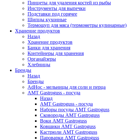
Пинцеты для удаления костей из рыбы
Инструменты для выпечки
Подставки под горячее
Щипцы кухонные
Термощуп для мяса (термометры кулинарные)
Хранение продуктов
Назад
Хранение продуктов
Банки для хранения
Контейнеры для хранения
Органайзеры
Хлебницы
Бренды
Назад
Бренды
AdHoc - мельницы для соли и перца
AMT Gastroguss - посуда
Назад
AMT Gastroguss - посуда
Наборы посуды AMT Gastroguss
Сковороды AMT Gastroguss
Воки AMT Gastroguss
Ковшики AMT Gastroguss
Кастрюли AMT Gastroguss
Пароварки AMT Gastroguss