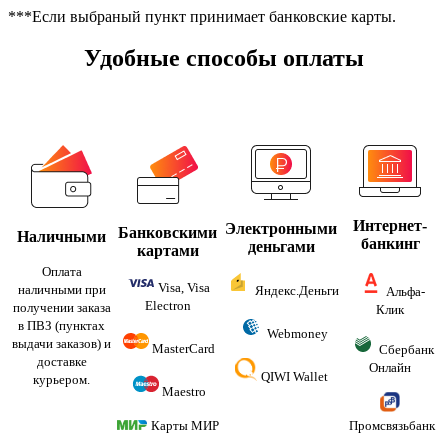
***Если выбраный пункт принимает банковские карты.
Удобные способы оплаты
Интернет-
Электронными
Банковскими
Наличными
банкинг
деньгами
картами
Оплата
Visa, Visa
наличными при
Яндекс.Деньги
Альфа-
Electron
получении заказа
Клик
в ПВЗ (пунктах
Webmoney
выдачи заказов) и
MasterCard
Сбербанк
доставке
Онлайн
QIWI Wallet
курьером.
Maestro
Карты МИР
Промсвязьбанк