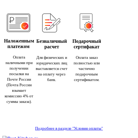
Наложенным
Безналичный
Подарочный
платежом
расчет
сертифакат
Оплата
Для физических и
Оплата заказ
наличными при
юридических лиц
полностью или
получении
выставляется счет
частично
посылки на
на оплату через
подарочным
Почте России
банк.
сертификатом.
(Почта России
взымает
комиссию 4% от
суммы заказа).
Подробнее в разделе "Условия оплаты"