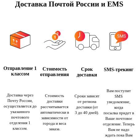
Доставка Почтой России и EMS
Отправление 1
Стоимость
Срок
SMS-трекинг
классом
отправления
доставки
Вам поступит
Доставка через
Стоимость
Сроки зависят
SMS
Почту России,
доставки
от региона
уведомление,
осуществляется до
рассчитывается
доставки (от
когда
указанного
автоматически в
3 до 40 дней).
посылка придет в
почтового
зависимости от
Ваше почтовое
отделения 1
города и веса
отделение. Теперь
классом.
заказа.
Вам не надо
ждать пока Вам