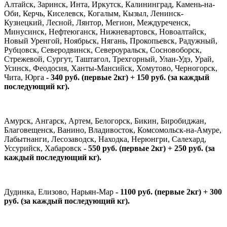
Алтайск, Заринск, Инта, Иркутск, Калининград, Камень-на-
Оби, Керчь, Киселевск, Когалым, Кызыл, Ленинск-
Кузнецкий, Лесной, Лянтор, Мегион, Междуреченск,
Минусинск, Нефтеюганск, Нижневартовск, Новоалтайск,
Новый Уренгой, Ноябрьск, Нягань, Прокопьевск, Радужный,
Рубцовск, Северодвинск, Североуральск, Сосновоборск,
Стрежевой, Сургут, Таштагол, Трехгорный, Улан-Удэ, Урай,
Усинск, Феодосия, Ханты-Мансийск, Хомутово, Черногорск,
Чита, Юрга
- 340 руб. (первые 2кг) + 150 руб. (за каждый
последующий кг).
Амурск, Ангарск, Артем, Белогорск, Бикин, Биробиджан,
Благовещенск, Ванино, Владивосток, Комсомольск-на-Амуре,
Лабытнанги, Лесозаводск, Находка, Нерюнгри, Салехард,
Уссурийск, Хабаровск
- 550 руб. (первые 2кг) + 250 руб. (за
каждый последующий кг).
Дудинка, Елизово, Нарьян-Мар
- 1100 руб. (первые 2кг) + 300
руб. (за каждый последующий кг).