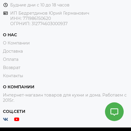
Будние дни с 10 до 18 часов
ИП Бедретдинов Юрий Германович
ИНН:
771986150620
ОГРНИП: 312774603000937
О НАС
О Компании
Доставка
Оплата
Возврат
Контакты
О КОМПАНИИ
Интернет-магазин товаров для кухни и дома. Работаем с
2015г.
СОЦ.СЕТИ