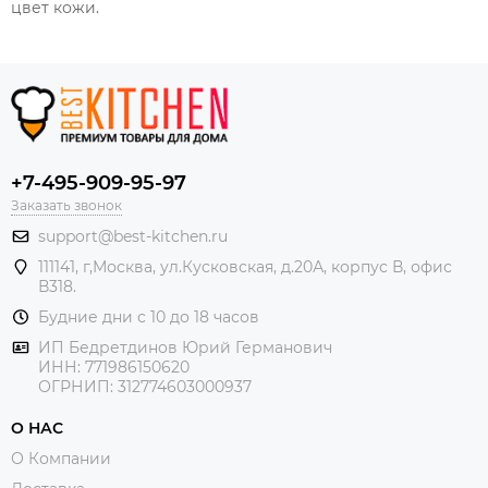
цвет кожи.
+7-495-909-95-97
Заказать звонок
support@best-kitchen.ru
111141, г,Москва, ул.Кусковская, д.20А, корпус В, офис
В318.
Будние дни с 10 до 18 часов
ИП Бедретдинов Юрий Германович
ИНН:
771986150620
ОГРНИП: 312774603000937
О НАС
О Компании