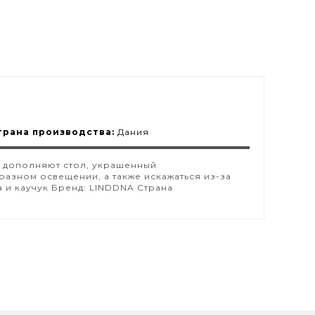
трана производства:
Дания
о дополняют стол, украшенный
разном освещении, а также искажаться из-за
а и каучук Бренд: LINDDNA Страна