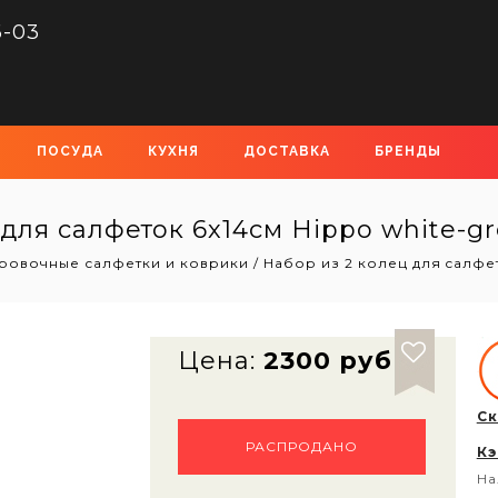
6-03
ПОСУДА
КУХНЯ
ДОСТАВКА
БРЕНДЫ
 для cалфеток 6х14см Hippo white-g
ровочные салфетки и коврики
/
Набор из 2 колец для cалфет
Цена:
2300 руб
Ск
РАСПРОДАНО
Кэ
На