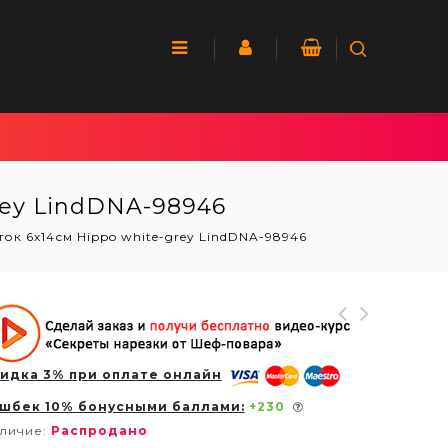
rey LindDNA-98946
ок 6х14см Hippo white-grey LindDNA-98946
идка 3% при оплате онлайн
шбек 10% бонусными баллами:
+
230
личие:
Распродано