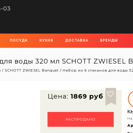
6-03
ПОСУДА
КУХНЯ
ДОСТАВКА
БРЕНДЫ
 для воды 320 мл SCHOTT ZWIESEL Ba
ы
/
SCHOTT ZWIESEL Banquet
/
Набор из 6 стаканов для воды 3
Цена:
1869 руб
Кэ
На
РАСПРОДАНО
Ар