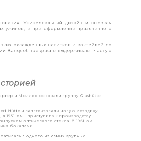
зования. Универсальный дизайн и высокая
их ужинов, и при оформлении праздничного
пких охлажденных напитков и коктейлей со
ерии Banquet прекрасно выдерживают частую
историей
Бергер и Мюллер основали группу Glashütte
erl-Hütte и запатентовали новую методику
 в 1931-ом - приступила к производству
ыпуском оптического стекла. В 1961-ом
ания бокалами.
евратилась в одного из самых крупных