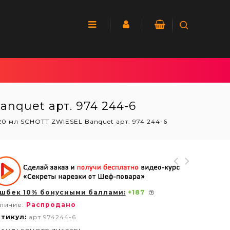
nquet арт. 974 244-6
20 мл SCHOTT ZWIESEL Banquet арт. 974 244-6
шбек 10% бонусными баллами:
+
187
личие:
Распродано
тикул:
арт.974244-6