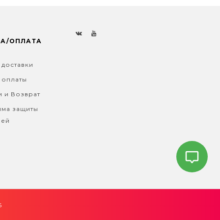
КА/ОПЛАТА
 доставки
 оплаты
и и Возврат
ма защиты
лей
6