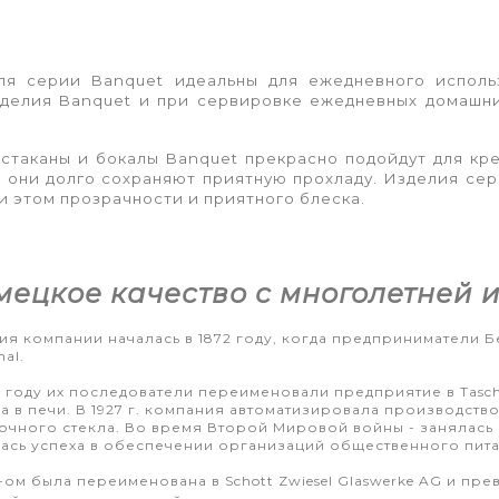
йля серии Banquet идеальны для ежедневного исполь
зделия Banquet и при сервировке ежедневных домашн
стаканы и бокалы Banquet прекрасно подойдут для кре
в они долго сохраняют приятную прохладу. Изделия с
и этом прозрачности и приятного блеска.
мецкое качество с многолетней 
ия компании началась в 1872 году, когда предприниматели 
al.
4 году их последователи переименовали предприятие в Tasch
а в печи. В 1927 г. компания автоматизировала производство,
очного стекла. Во время Второй Мировой войны - занялась в
ась успеха в обеспечении организаций общественного пит
2-ом была переименована в Schott Zwiesel Glaswerke AG и пр