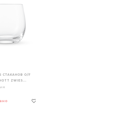
6 СТАКАНОВ O/F
HOTT ZWIES...
ия
ано