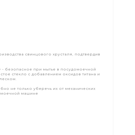
производства свинцового хрусталя, подтвердив
® - безопасное при мытье в посудомоечной
стое стекло с добавлением оксидов титана и
леском.
бно не только уберечь их от механических
домоечной машине