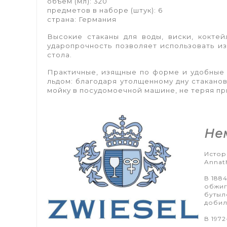
объем (мл): 320
предметов в наборе (штук): 6
страна: Германия
Высокие стаканы для воды, виски, кокте
ударопрочность позволяет использовать и
стола.
Практичные, изящные по форме и удобные 
льдом: благодаря утолщенному дну стакано
мойку в посудомоечной машине, не теряя пр
Не
Истор
Annath
В 188
обжиг
бутыл
добил
В 197