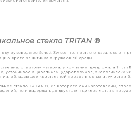
ейских изготовителей хрусталя.
кальное стекло TRITAN ®
1 году руководство Schott Zwiesel полностью отказалось от 
ацию ярого защитника окружающей среды.
естве аналога этому материалу компания предложила Tritan
е, устойчивое к царапинам, ударопрочное, экологически чи
ния, обладающее кристальной прозрачностью и лучистым б
льное стекло TRITAN ®, из которого они изготовлены, спосо
ждений, но и выдержать до двух тысяч циклов мытья в посу