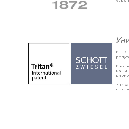
европ
Уни
В 199
репут
В кач
машин
цирко
Уника
повре