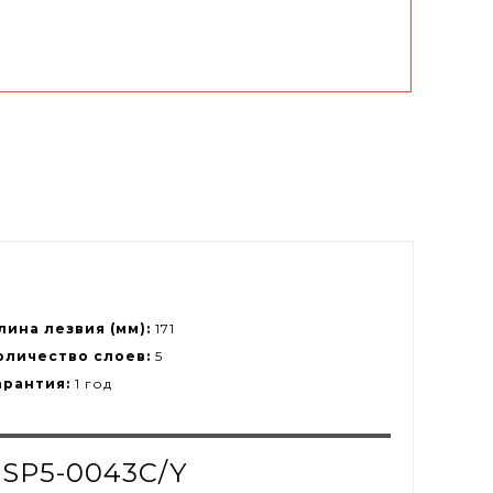
лина лезвия (мм):
171
оличество слоев:
5
арантия:
1 год
 SP5-0043C/Y