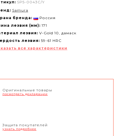
тикул:
SP5-0043C/Y
енд:
Samura
рана бренда:
Россия
ина лезвия (мм):
171
териал лезвия:
V-Gold 10, дамаск
ердость лезвия:
59-61 HRC
казать все характеристики
Оригинальные товары
посмотреть декларации
Защита покупателей
узнать подробнее