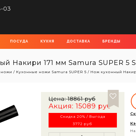
6-03
ПОСУДА
КУХНЯ
ДОСТАВКА
БРЕНДЫ
ый Накири 171 мм Samura SUPER 5 S
 ножи
/
Кухонные ножи Samura SUPER 5
/
Нож кухонный Накир
Цена:
18861 руб
Акция: 15089 руб
Ск
Скидка 20% / Выгода
Кэ
3772 руб
На