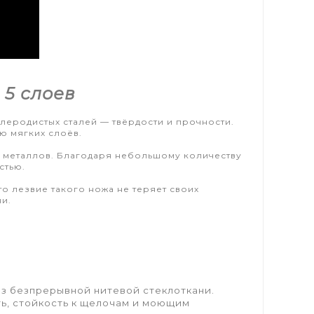
 5 слоев
глеродистых сталей — твёрдости и прочности.
ю мягких слоёв.
ух металлов. Благодаря небольшому количеству
стью.
то лезвие такого ножа не теряет своих
и.
из безпрерывной нитевой стеклоткани.
ть, стойкость к щелочам и моющим