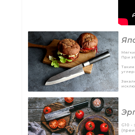
Япо
Мягки
При э
Таким
углер
Закал
исклю
Эрг
G10 -
(преи