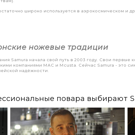
твам).
остаточно широко используется в аэрокосмическом и д
онские ножевые традиции
ния Samura начала свой путь в 2003 году. Свои первые 
кими компаниями MAC и Mcusta. Сейчас Samura - это с
пейской надёжности.
ссиональные повара выбирают 