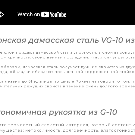
нская дамасская сталь VG-10 из
е слои придают дамасской стали упругости, а слои высокоу
том хрупкость, свойственная последним, «гасится» упругость
 образом, дамасская сталь получает лучшие свойства из дв
ода, обкладки обладают повышенной коррозионной стойко
ка лезвия до 61 единицы по шкале Роквелла говорит о том, ч
чительных режущих свойств в течение очень долгого времен
ономичная рукоятка из G-10
 это термосетный слоистый материал, который состоит 
мущества: нетоксичность, долговечность, влагостойкос