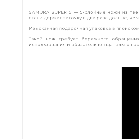
SAMURA SUPER 5 — 5-слойные ножи из твер
стали держат заточку в два раза дольше, че
Изысканная подарочная упаковка в японском с
Такой нож требует бережного обращения
использования и обязательно тщательно нас