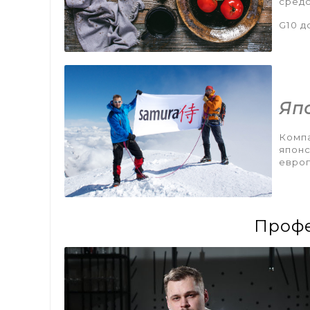
средс
G10 д
Яп
Компа
японс
евро
Профе