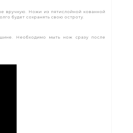
ые вручную. Ножи из пятислойной кованной
олго будет сохранять свою остроту.
ашине. Необходимо мыть нож сразу после