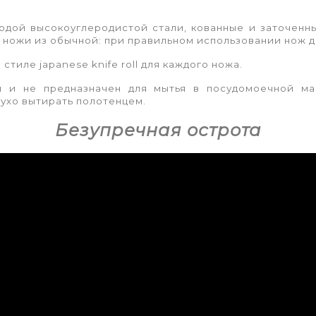
дой высокоуглеродистой стали, кованные и заточенн
м ножи из обычной: при правильном использовании нож д
тиле japanese knife roll для каждого ножа.
 и не предназначен для мытья в посудомоечной м
ухо вытирать полотенцем.
Безупречная острота