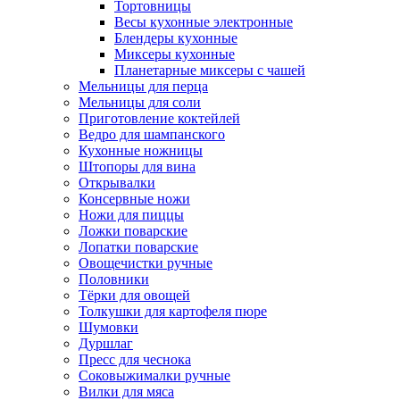
Тортовницы
Весы кухонные электронные
Блендеры кухонные
Миксеры кухонные
Планетарные миксеры с чашей
Мельницы для перца
Мельницы для соли
Приготовление коктейлей
Ведро для шампанского
Кухонные ножницы
Штопоры для вина
Открывалки
Консервные ножи
Ножи для пиццы
Ложки поварские
Лопатки поварские
Овощечистки ручные
Половники
Тёрки для овощей
Толкушки для картофеля пюре
Шумовки
Дуршлаг
Пресс для чеснока
Соковыжималки ручные
Вилки для мяса