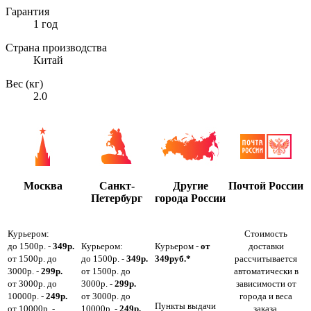
Гарантия
1 год
Страна производства
Китай
Вес (кг)
2.0
Москва
Санкт-
Другие
Почтой России
Петербург
города России
Курьером:
Стоимость
до 1500р. -
349р.
Курьером:
Курьером -
от
доставки
от 1500р. до
до 1500р. -
349р.
349руб.*
рассчитывается
3000р. -
299р.
от 1500р. до
автоматически в
от 3000р. до
3000р. -
299р.
зависимости от
10000р. -
249р.
от 3000р. до
города и веса
Пункты выдачи
от 10000р. -
10000р. -
249р.
заказа.