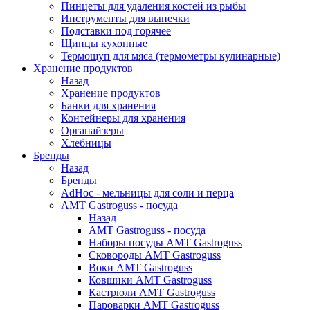
Пинцеты для удаления костей из рыбы
Инструменты для выпечки
Подставки под горячее
Щипцы кухонные
Термощуп для мяса (термометры кулинарные)
Хранение продуктов
Назад
Хранение продуктов
Банки для хранения
Контейнеры для хранения
Органайзеры
Хлебницы
Бренды
Назад
Бренды
AdHoc - мельницы для соли и перца
AMT Gastroguss - посуда
Назад
AMT Gastroguss - посуда
Наборы посуды AMT Gastroguss
Сковороды AMT Gastroguss
Воки AMT Gastroguss
Ковшики AMT Gastroguss
Кастрюли AMT Gastroguss
Пароварки AMT Gastroguss