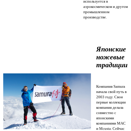
используется в
аэрокосмическом и другом
промышленном
производстве.
Японские
ножевые
традиции
Компания Samura
начала свой путь в
2003 году. Свои
первые коллекции
компания делала
совместно с
японскими
компаниями MAC
и Mcusta. Сейчас