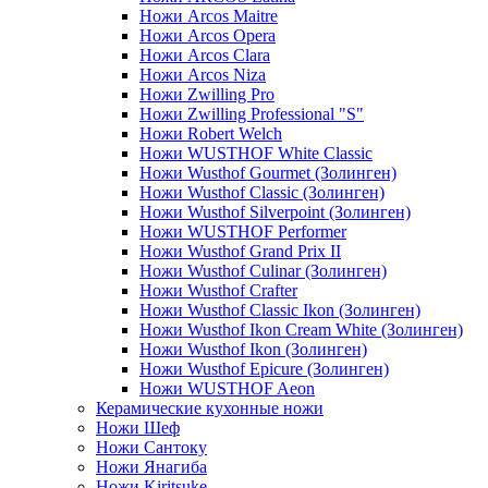
Ножи Arcos Maitre
Ножи Arcos Opera
Ножи Arcos Clara
Ножи Arcos Niza
Ножи Zwilling Pro
Ножи Zwilling Professional "S"
Ножи Robert Welch
Ножи WUSTHOF White Classic
Ножи Wusthof Gourmet (Золинген)
Ножи Wusthof Classic (Золинген)
Ножи Wusthof Silverpoint (Золинген)
Ножи WUSTHOF Performer
Ножи Wusthof Grand Prix II
Ножи Wusthof Culinar (Золинген)
Ножи Wusthof Crafter
Ножи Wusthof Classic Ikon (Золинген)
Ножи Wusthof Ikon Cream White (Золинген)
Ножи Wusthof Ikon (Золинген)
Ножи Wusthof Epicure (Золинген)
Ножи WUSTHOF Aeon
Керамические кухонные ножи
Ножи Шеф
Ножи Сантоку
Ножи Янагиба
Ножи Kiritsuke